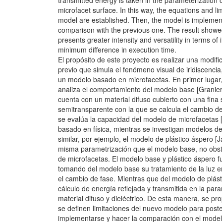
transmitted energy is taken in the parameterization o
microfacet surface. In this way, the equations and li
model are established. Then, the model is implemen
comparison with the previous one. The result showe
presents greater intensity and versatility in terms of 
minimum difference in execution time.
El propósito de este proyecto es realizar una modif
previo que simula el fenómeno visual de iridiscencia
un modelo basado en microfacetas. En primer lugar
analiza el comportamiento del modelo base [Granier
cuenta con un material difuso cubierto con una fina 
semitransparente con la que se calcula el cambio de
se evalúa la capacidad del modelo de microfacetas [
basado en física, mientras se investigan modelos d
similar, por ejemplo, el modelo de plástico áspero [J
misma parametrización que el modelo base, no obsta
de microfacetas. El modelo base y plástico áspero 
tomando del modelo base su tratamiento de la luz e
el cambio de fase. Mientras que del modelo de plás
cálculo de energía reflejada y transmitida en la par
material difuso y dieléctrico. De esta manera, se p
se definen limitaciones del nuevo modelo para post
implementarse y hacer la comparación con el modelo