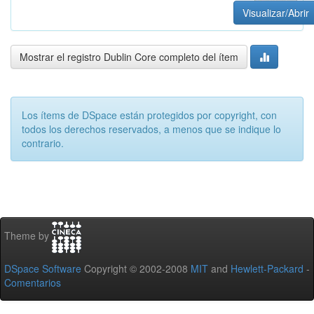
Visualizar/Abrir
Mostrar el registro Dublin Core completo del ítem
Los ítems de DSpace están protegidos por copyright, con
todos los derechos reservados, a menos que se indique lo
contrario.
Theme by
DSpace Software
Copyright © 2002-2008
MIT
and
Hewlett-Packard
-
Comentarios