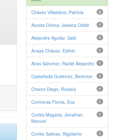
Chávez Villalobos, Patricia
2
Acosta Ochoa, Jessica Citlalli
1
Alejandre Aguilar, Said
1
Anaya Chávez, Esther
1
Arias Sánchez, Raziel Alejandro
1
Castañeda Gutiérrez, Berenice
1
Charco Diego, Rosalía
1
Contreras Flores, Eva
1
Cortés Magaña, Jonathan
1
Manuel
Cortés Salinas, Rigoberto
1