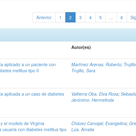
Anterior
1
2
3
4
5
...
6
Si
Autor(es)
a aplicado a un paciente con
Martínez Arenas, Roberto
;
Trujill
etes mellitus tipo II
Trujillo, Sara
a aplicada a un caso de diabetes
Valtierra Oba, Elva Rosa
;
Sebasti
Jerónimo, Hermelinda
y el modelo de Virginia
Chávez Carvajal, Evangelina
;
Gre
usuaria con diabetes mellitus tipo
Lúa, Amalia