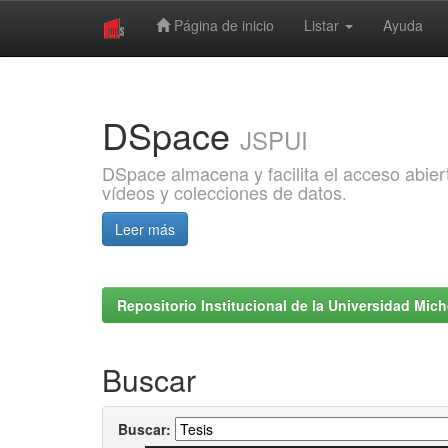
Página de inicio
Listar
Ayuda
Skip
navigation
DSpace
JSPUI
DSpace almacena y facilita el acceso abiert
vídeos y colecciones de datos.
Leer más
Repositorio Institucional de la Universidad Mi
Buscar
Buscar: