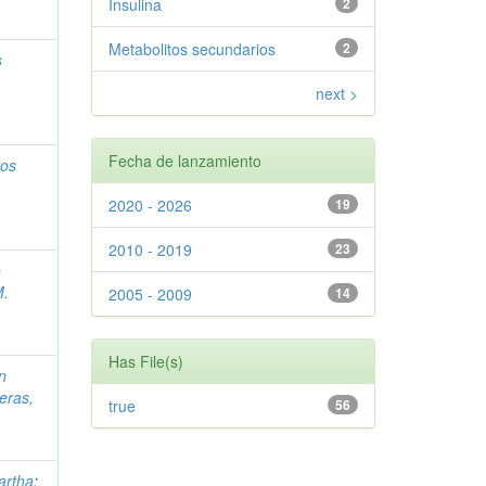
Insulina
2
Metabolitos secundarios
2
s
next >
Fecha de lanzamiento
tos
2020 - 2026
19
2010 - 2019
23
o
M.
2005 - 2009
14
Has File(s)
n
eras,
true
56
artha
;