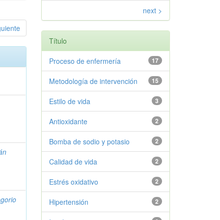
next >
guiente
Título
Proceso de enfermería
17
Metodología de intervención
15
Estilo de vida
3
o
Antioxidante
2
Bomba de sodio y potasio
2
án
Calidad de vida
2
Estrés oxidativo
2
gorio
Hipertensión
2