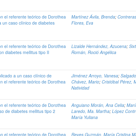
n el referente teórico de Dorothea
Martínez Ávila, Brenda
;
Contrera
 un caso clínico de diabetes
Flores, Eva
n el referente teórico de Dorothea
Lizalde Hernández, Azucena
;
Six
 diabetes mellitus tipo II
Román, Roció Angélica
licado a un caso clínico de
Jiménez Arroyo, Vanesa
;
Salgad
on el referente teórico de Dorothea
Chávez, Mario
;
Cristóbal Pérez, 
Natividad
n el referente teórico de Dorothea
Anguiano Morán, Ana Celia
;
Marí
o de diabetes mellitus tipo 2
Laredo, Ma. Martha
;
López Contr
María Yuliana
n el referente teórico de Dorothea
Reyes Guzmán, María Cristina M