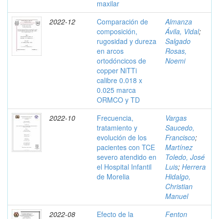
maxilar
2022-12
Comparación de
Almanza
composición,
Ávila, Vidal
;
rugosidad y dureza
Salgado
en arcos
Rosas,
ortodóncicos de
Noemi
copper NiTTi
calibre 0.018 x
0.025 marca
ORMCO y TD
2022-10
Frecuencia,
Vargas
tratamiento y
Saucedo,
evolución de los
Francisco
;
pacientes con TCE
Martínez
severo atendido en
Toledo, José
el Hospital Infantil
Luis
;
Herrera
de Morelia
Hidalgo,
Christian
Manuel
2022-08
Efecto de la
Fenton