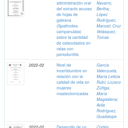
administración oral
Navarro,
del extracto acuoso
Bertha
;
de hojas de
López
galeana
Rodríguez,
(Spathodea
Manuel
;
Cruz
campanulata)
Velásquez,
sobre la cantidad
Tomas
de osteoclastos en
ratas con
periodontitis
2022-02
Nivel de
García
incertidumbre en
Valenzuela,
relación con la
María Leticia
calidad de vida en
Rubí
;
Lozano
mujeres
Zúñiga,
mastectomizadas
María
Magdalena
;
Avila
Rodríguez,
Guadalupe
2022-02
Desarrollo de un
Cortés