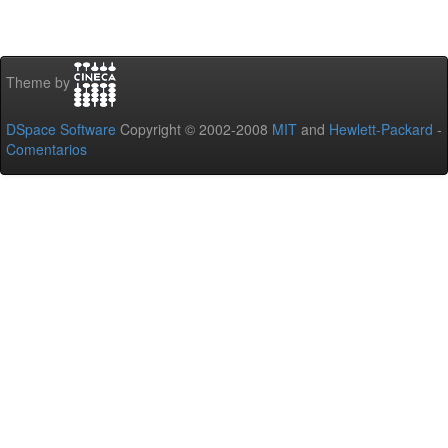
Theme by
DSpace Software
Copyright © 2002-2008
MIT
and
Hewlett-Packard
-
Comentarios