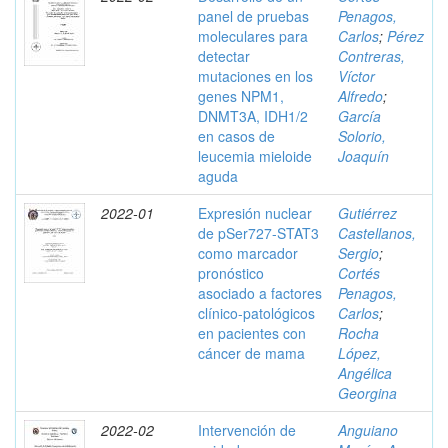
panel de pruebas
Penagos,
moleculares para
Carlos
;
Pérez
detectar
Contreras,
mutaciones en los
Víctor
genes NPM1,
Alfredo
;
DNMT3A, IDH1/2
García
en casos de
Solorio,
leucemia mieloide
Joaquín
aguda
2022-01
Expresión nuclear
Gutiérrez
de pSer727-STAT3
Castellanos,
como marcador
Sergio
;
pronóstico
Cortés
asociado a factores
Penagos,
clínico-patológicos
Carlos
;
en pacientes con
Rocha
cáncer de mama
López,
Angélica
Georgina
2022-02
Intervención de
Anguiano