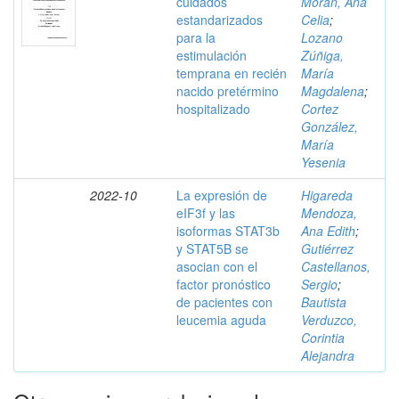
cuidados
Morán, Ana
estandarizados
Celia
;
para la
Lozano
estimulación
Zúñiga,
temprana en recién
María
nacido pretérmino
Magdalena
;
hospitalizado
Cortez
González,
María
Yesenia
2022-10
La expresión de
Higareda
eIF3f y las
Mendoza,
isoformas STAT3b
Ana Edith
;
y STAT5B se
Gutiérrez
asocian con el
Castellanos,
factor pronóstico
Sergio
;
de pacientes con
Bautista
leucemia aguda
Verduzco,
Corintia
Alejandra