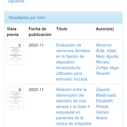
Siguiente
Resultados por ítem:
Vista
Fecha de
Título
Autor(es)
previa
publicación
2022-11
Evaluación de
Almanza
cementos dentales
Ávila, Vidal
;
en la fijación de
Nieto Aguilar,
dispositivo
Renato
;
intraconducto
Zúñiga Vega,
utilizados para
Ricardo
extrusión forzada
2022-11
Relación entre la
Zepeda
disminución del
Maldonado,
diámetro de vías
Elizabeth
;
aéreas y la clase II
Pineda
esqueletal en
Gómez,
pacientes de la
Ariana
clínica de ortopedia