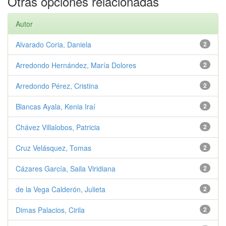
Otras opciones relacionadas
Autor
Alvarado Coria, Daniela
2
Arredondo Hernández, María Dolores
2
Arredondo Pérez, Cristina
2
Blancas Ayala, Kenia Iraí
2
Chávez Villalobos, Patricia
2
Cruz Velásquez, Tomas
2
Cázares García, Saila Viridiana
2
de la Vega Calderón, Julieta
2
Dimas Palacios, Cirila
2