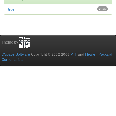
true
2576
Theme by
DSpace Software
Copyright © 2002-2008
MIT
and
Hewlett-Packard
-
Comentarios