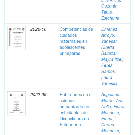
Guzmán
Tapia,
Estefanía
2022-10
Competencias de
Jiménez
cuidados
Arroyo,
maternales en
Vanesa
;
adolescentes
Huerta
primíparas
Baltazar,
Mayra Itzel
;
Pérez
Ramos,
Laura
Vanessa
2022-09
Habilidades en el
Anguiano
cuidado
Morán, Ana
humanizado en
Celia
;
Flores
estudiantes de
Mendoza,
Licenciatura en
Emma
;
Enfermería
Cortés
Mendoza,