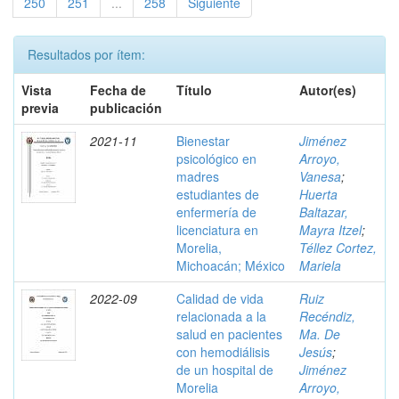
250
251
...
258
Siguiente
Resultados por ítem:
Vista
Fecha de
Título
Autor(es)
previa
publicación
2021-11
Bienestar
Jiménez
psicológico en
Arroyo,
madres
Vanesa
;
estudiantes de
Huerta
enfermería de
Baltazar,
licenciatura en
Mayra Itzel
;
Morelia,
Téllez Cortez,
Michoacán; México
Mariela
2022-09
Calidad de vida
Ruiz
relacionada a la
Recéndiz,
salud en pacientes
Ma. De
con hemodiálisis
Jesús
;
de un hospital de
Jiménez
Morelia
Arroyo,