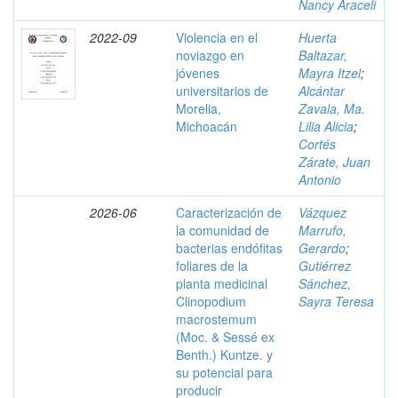
Nancy Araceli
2022-09
Violencia en el
Huerta
noviazgo en
Baltazar,
jóvenes
Mayra Itzel
;
universitarios de
Alcántar
Morelia,
Zavala, Ma.
Michoacán
Lilia Alicia
;
Cortés
Zárate, Juan
Antonio
2026-06
Caracterización de
Vázquez
la comunidad de
Marrufo,
bacterias endófitas
Gerardo
;
foliares de la
Gutiérrez
planta medicinal
Sánchez,
Clinopodium
Sayra Teresa
macrostemum
(Moc. & Sessé ex
Benth.) Kuntze. y
su potencial para
producir