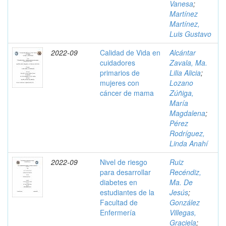
Vanesa
;
Martínez
Martínez,
Luis Gustavo
2022-09
Calidad de Vida en
Alcántar
cuidadores
Zavala, Ma.
primarios de
Lilia Alicia
;
mujeres con
Lozano
cáncer de mama
Zúñiga,
María
Magdalena
;
Pérez
Rodríguez,
Linda Anahí
2022-09
Nivel de riesgo
Ruiz
para desarrollar
Recéndiz,
diabetes en
Ma. De
estudiantes de la
Jesús
;
Facultad de
González
Enfermería
Villegas,
Graciela
;