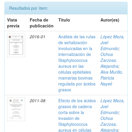
Resultados por ítem:
Vista
Fecha de
Título
Autor(es)
previa
publicación
2016-01
Análisis de las rutas
López Meza,
de señalización
Joel
involucradas en la
Edmundo
;
internalización de
Ochoa
Staphylococcus
Zarzosa,
aureus en las
Alejandra
;
células epiteliales
Alva Murillo,
mamarias bovinas
Patricia
regulada por ácidos
Nayeli
grasos
2011-08
Efecto de los ácidos
López Meza,
grasos de cadena
Joel
corta sobre la
Edmundo
;
invasión de
Ochoa
Staphylococcus
Zarzosa,
aureus en células
Alejandra
;