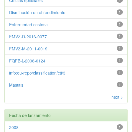
Células epiteliales
1
Disminución en el rendimiento
1
Enfermedad costosa
1
FMVZ-D-2016-0077
1
FMVZ-M-2011-0019
1
FQFB-L-2008-0124
1
info:eu-repo/classification/cti/3
1
Mastitis
1
next >
Fecha de lanzamiento
2008
1