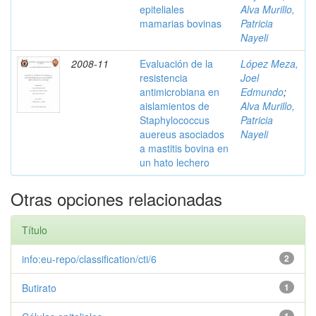
epiteliales
Alva Murillo,
mamarias bovinas
Patricia
Nayeli
2008-11
Evaluación de la
López Meza,
resistencia
Joel
antimicrobiana en
Edmundo
;
aislamientos de
Alva Murillo,
Staphylococcus
Patricia
auereus asociados
Nayeli
a mastitis bovina en
un hato lechero
Otras opciones relacionadas
Título
info:eu-repo/classification/cti/6
2
Butirato
1