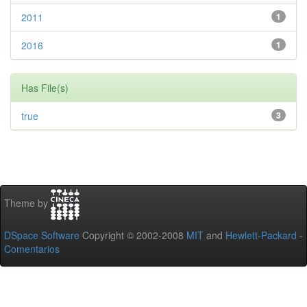
2011
1
2016
1
Has File(s)
true
3
Theme by
DSpace Software
Copyright © 2002-2008
MIT
and
Hewlett-Packard
-
Comentarios