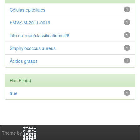
Células epiteliales
1
FMVZ-M-2011-0019
1
info:eu-repo/classification/cti/6
1
Staphylococcus aureus
1
Ácidos grasos
1
Has File(s)
true
1
Theme by