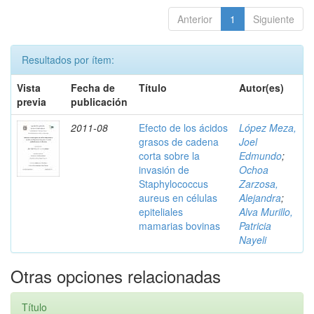
Anterior
1
Siguiente
Resultados por ítem:
Vista
Fecha de
Título
Autor(es)
previa
publicación
2011-08
Efecto de los ácidos
López Meza,
grasos de cadena
Joel
corta sobre la
Edmundo
;
invasión de
Ochoa
Staphylococcus
Zarzosa,
aureus en células
Alejandra
;
epiteliales
Alva Murillo,
mamarias bovinas
Patricia
Nayeli
Otras opciones relacionadas
Título