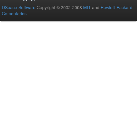
DSpace Software
Copyright © 2002-2008
MIT
and
Hewlett-Packard
-
Comentarios