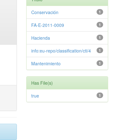
Conservación
1
FA-E-2011-0009
1
Hacienda
1
info:eu-repo/classification/cti/4
1
Mantenimiento
1
Has File(s)
true
1