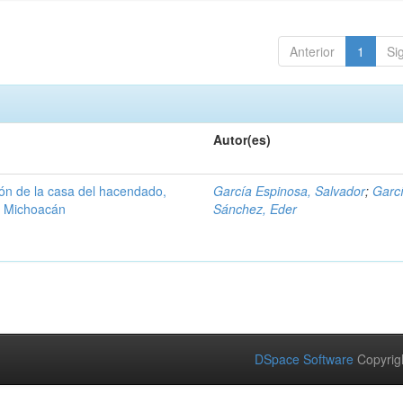
Anterior
1
Si
Autor(es)
ión de la casa del hacendado,
García Espinosa, Salvador
;
Garc
, Michoacán
Sánchez, Eder
DSpace Software
Copyrig