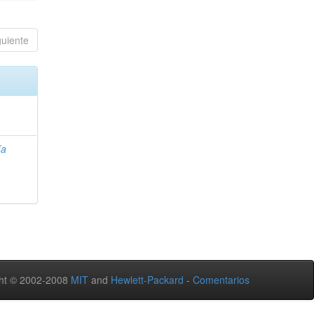
guiente
ía
ht © 2002-2008
MIT
and
Hewlett-Packard
-
Comentarios