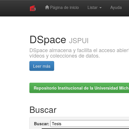
Página de inicio
Listar
Ayuda
Skip
navigation
DSpace
JSPUI
DSpace almacena y facilita el acceso abiert
vídeos y colecciones de datos.
Leer más
Repositorio Institucional de la Universidad Mi
Buscar
Buscar: