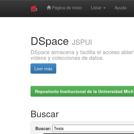
Página de inicio
Listar
Ayuda
Skip
navigation
DSpace
JSPUI
DSpace almacena y facilita el acceso abiert
vídeos y colecciones de datos.
Leer más
Repositorio Institucional de la Universidad Mi
Buscar
Buscar: