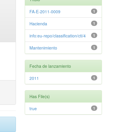
FA-E-2011-0009
1
Hacienda
1
info:eu-repo/classification/cti/4
1
Mantenimiento
1
Fecha de lanzamiento
2011
1
Has File(s)
true
1