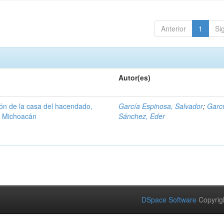
Anterior
1
Si
Autor(es)
ión de la casa del hacendado,
García Espinosa, Salvador
;
Garc
, Michoacán
Sánchez, Eder
DSpace Software
Copyrig