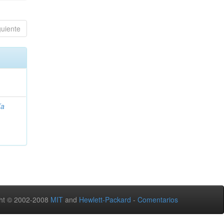
guiente
ía
ht © 2002-2008
MIT
and
Hewlett-Packard
-
Comentarios