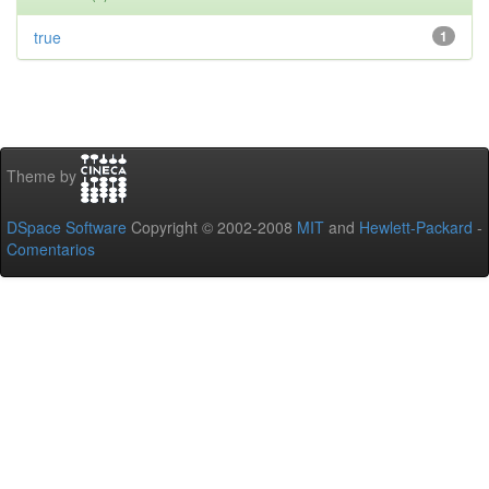
true
1
Theme by
DSpace Software
Copyright © 2002-2008
MIT
and
Hewlett-Packard
-
Comentarios