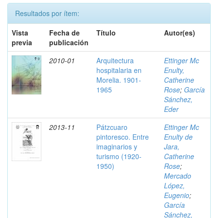
Resultados por ítem:
Vista
Fecha de
Título
Autor(es)
previa
publicación
2010-01
Arquitectura
Ettinger Mc
hospitalaria en
Enulty,
Morelia. 1901-
Catherine
1965
Rose
;
García
Sánchez,
Eder
2013-11
Pátzcuaro
Ettinger Mc
pintoresco. Entre
Enulty de
imaginarios y
Jara,
turismo (1920-
Catherine
1950)
Rose
;
Mercado
López,
Eugenio
;
García
Sánchez,