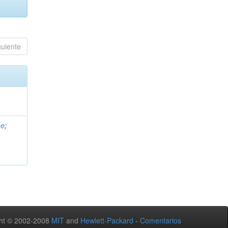
guiente
se
;
ht © 2002-2008
MIT
and
Hewlett-Packard
-
Comentarios