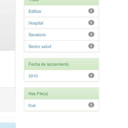
Edificio
1
Hospital
1
Sanatorio
1
Sector salud
1
Fecha de lanzamiento
2010
1
Has File(s)
true
1