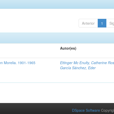
Anterior
1
Si
Autor(es)
 en Morelia. 1901-1965
Ettinger Mc Enulty, Catherine Ro
García Sánchez, Eder
DSpace Software
Copyrig