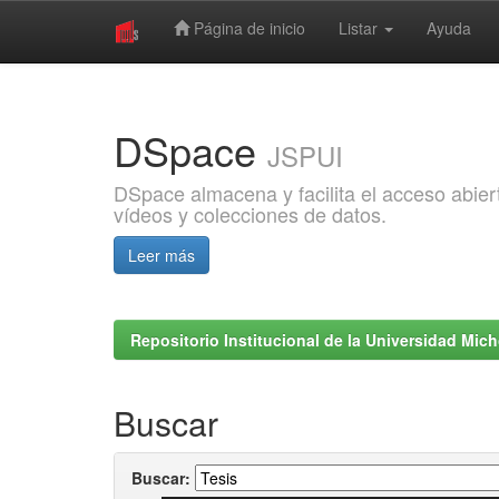
Página de inicio
Listar
Ayuda
Skip
navigation
DSpace
JSPUI
DSpace almacena y facilita el acceso abiert
vídeos y colecciones de datos.
Leer más
Repositorio Institucional de la Universidad Mi
Buscar
Buscar: