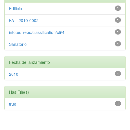
Edificio
1
FA-L-2010-0002
1
info:eu-repo/classification/cti/4
1
Sanatorio
1
Fecha de lanzamiento
2010
1
Has File(s)
true
1