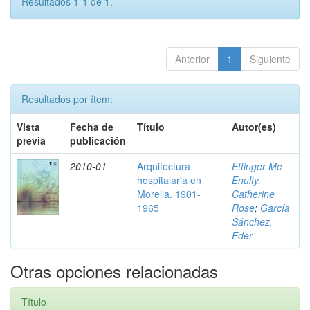
Resultados 1-1 de 1.
Anterior
1
Siguiente
Resultados por ítem:
Vista
Fecha de
Título
Autor(es)
previa
publicación
2010-01
Arquitectura
Ettinger Mc
hospitalaria en
Enulty,
Morelia. 1901-
Catherine
1965
Rose
;
García
Sánchez,
Eder
Otras opciones relacionadas
Título