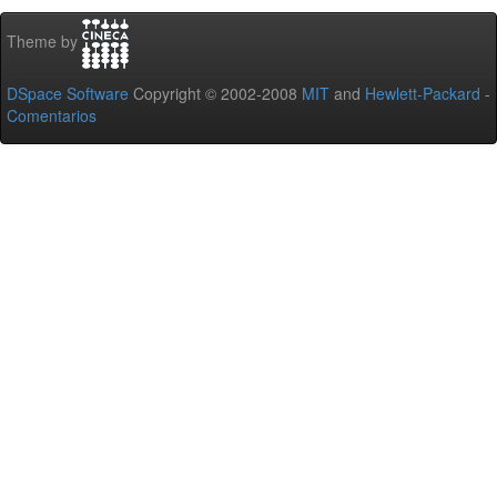
Theme by
DSpace Software
Copyright © 2002-2008
MIT
and
Hewlett-Packard
-
Comentarios