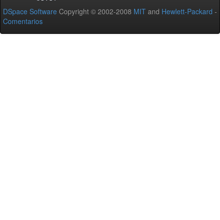
DSpace Software
Copyright © 2002-2008
MIT
and
Hewlett-Packard
-
Comentarios