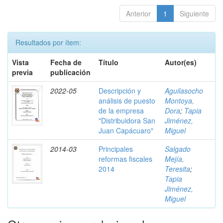
Anterior
1
Siguiente
Resultados por ítem:
Vista
Fecha de
Título
Autor(es)
previa
publicación
2022-05
Descripción y
Aguilasocho
análisis de puesto
Montoya,
de la empresa
Dora
;
Tapia
"Distribuidora San
Jiménez,
Juan Capácuaro"
Miguel
2014-03
Principales
Salgado
reformas fiscales
Mejía,
2014
Teresita
;
Tapia
Jiménez,
Miguel