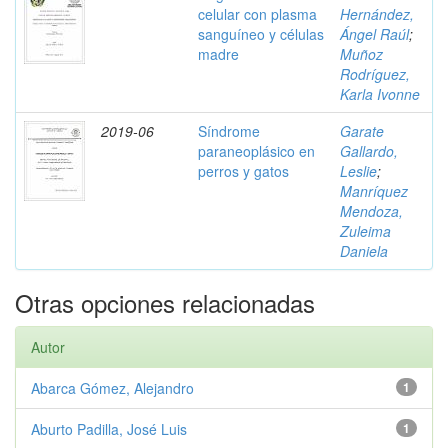
celular con plasma
Hernández,
sanguíneo y células
Ángel Raúl
;
madre
Muñoz
Rodríguez,
Karla Ivonne
2019-06
Síndrome
Garate
paraneoplásico en
Gallardo,
perros y gatos
Leslie
;
Manríquez
Mendoza,
Zuleima
Daniela
Otras opciones relacionadas
Autor
Abarca Gómez, Alejandro
1
Aburto Padilla, José Luis
1