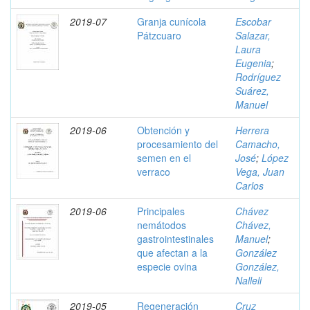
2019-07
Granja cunícola
Escobar
Pátzcuaro
Salazar,
Laura
Eugenia
;
Rodríguez
Suárez,
Manuel
2019-06
Obtención y
Herrera
procesamiento del
Camacho,
semen en el
José
;
López
verraco
Vega, Juan
Carlos
2019-06
Principales
Chávez
nemátodos
Chávez,
gastrointestinales
Manuel
;
que afectan a la
González
especie ovina
González,
Nalleli
2019-05
Regeneración
Cruz