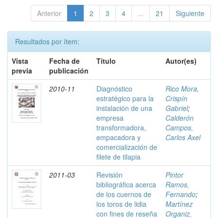
Anterior
1
2
3
4
...
21
Siguiente
Resultados por ítem:
Vista
Fecha de
Título
Autor(es)
previa
publicación
2010-11
Diagnóstico
Rico Mora,
estratégico para la
Crispín
instalación de una
Gabriel
;
empresa
Calderón
transformadora,
Campos,
empacadora y
Carlos Axel
comercialización de
filete de tilapia
2011-03
Revisión
Pintor
bibliográfica acerca
Ramos,
de los cuernos de
Fernando
;
los toros de lidia
Martínez
con fines de reseña
Organiz,