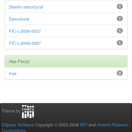
Diseño estructural
1
Estructural
1
FIC-L-2006-0027
1
FIC-L-2006-0087
1
Has File(s)
true
2
Theme by
DSpace Software
Copyright © 2002-2008
MIT
and
Hewlett-Packard
-
Comentarios