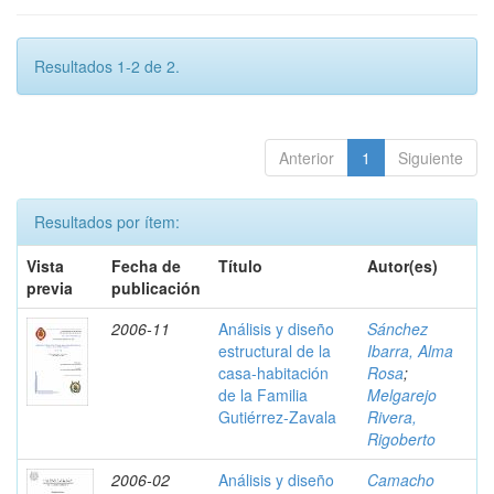
Resultados 1-2 de 2.
Anterior
1
Siguiente
Resultados por ítem:
Vista
Fecha de
Título
Autor(es)
previa
publicación
2006-11
Análisis y diseño
Sánchez
estructural de la
Ibarra, Alma
casa-habitación
Rosa
;
de la Familia
Melgarejo
Gutiérrez-Zavala
Rivera,
Rigoberto
2006-02
Análisis y diseño
Camacho