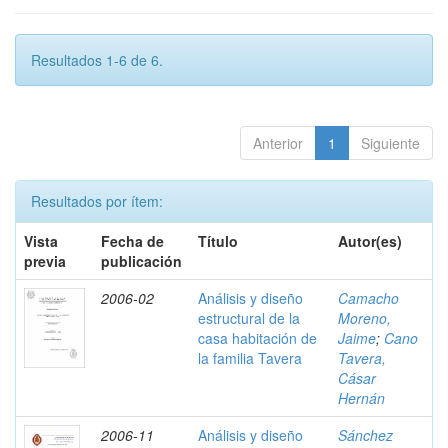
Resultados 1-6 de 6.
Anterior
1
Siguiente
Resultados por ítem:
Vista
Fecha de
Título
Autor(es)
previa
publicación
2006-02
Análisis y diseño
Camacho
estructural de la
Moreno,
casa habitación de
Jaime
;
Cano
la familia Tavera
Tavera,
Cásar
Hernán
2006-11
Análisis y diseño
Sánchez