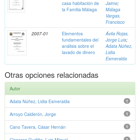
casa habitación de
Jaime
;
la Familia Málaga
Málaga
Vargas,
Francisco
2007-01
Elementos
Ávila Rojas,
fundamentales del
Jorge Luis
;
análisis sobre el
Adata Núñez,
lavado de dinero
Lidia
Esmeralda
Otras opciones relacionadas
Autor
Adata Núñez, Lidia Esmeralda
1
Arroyo Calderón, Jorge
1
Cano Tavera, Cásar Hernán
1
Cisneros Gudiño, Luis Miguel
1