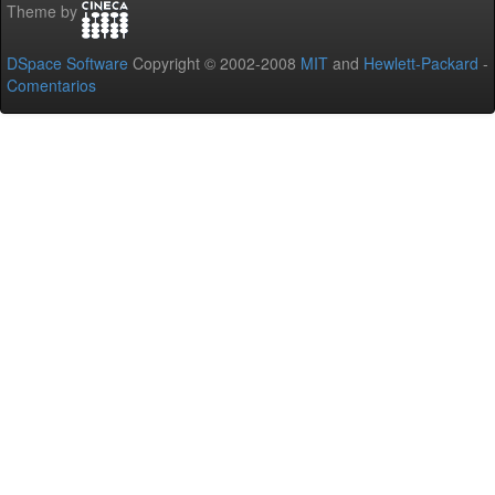
Theme by
DSpace Software
Copyright © 2002-2008
MIT
and
Hewlett-Packard
-
Comentarios