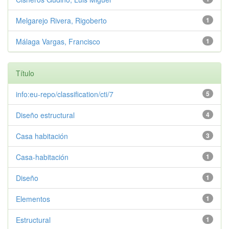
Melgarejo Rivera, Rigoberto
1
Málaga Vargas, Francisco
1
Título
info:eu-repo/classification/cti/7
5
Diseño estructural
4
Casa habitación
3
Casa-habitación
1
Diseño
1
Elementos
1
Estructural
1