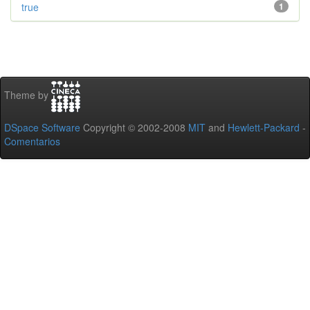
true
1
Theme by
DSpace Software
Copyright © 2002-2008
MIT
and
Hewlett-Packard
-
Comentarios