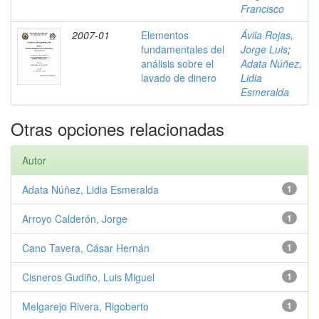
Francisco
2007-01
Elementos
Ávila Rojas,
fundamentales del
Jorge Luis
;
análisis sobre el
Adata Núñez,
lavado de dinero
Lidia
Esmeralda
Otras opciones relacionadas
Autor
Adata Núñez, Lidia Esmeralda
1
Arroyo Calderón, Jorge
1
Cano Tavera, Cásar Hernán
1
Cisneros Gudiño, Luis Miguel
1
Melgarejo Rivera, Rigoberto
1