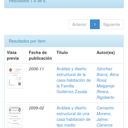
Resultados 1-6 de 6.
Anterior
1
Siguiente
Resultados por ítem:
Vista
Fecha de
Título
Autor(es)
previa
publicación
2006-11
Análisis y diseño
Sánchez
estructural de la
Ibarra, Alma
casa-habitación de
Rosa
;
la Familia
Melgarejo
Gutiérrez-Zavala
Rivera,
Rigoberto
2009-02
Análisis y diseño
Camacho
estructural de una
Moreno,
casa habitación de
Jaime
;
tipo medio
Cisneros