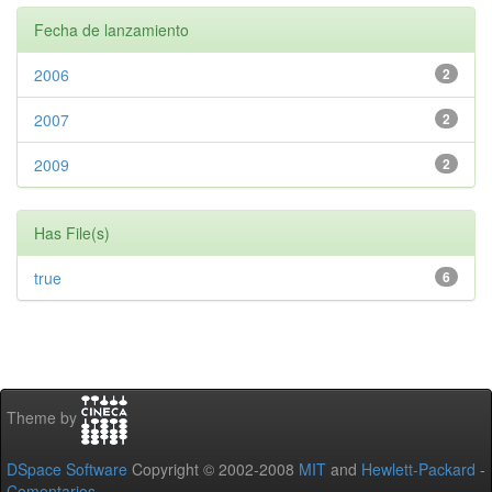
Fecha de lanzamiento
2006
2
2007
2
2009
2
Has File(s)
true
6
Theme by
DSpace Software
Copyright © 2002-2008
MIT
and
Hewlett-Packard
-
Comentarios