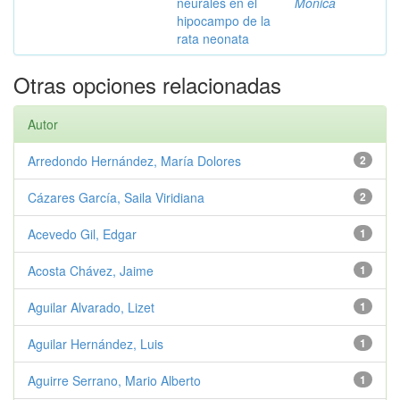
neurales en el
Mónica
hipocampo de la
rata neonata
Otras opciones relacionadas
Autor
Arredondo Hernández, María Dolores
2
Cázares García, Saila Viridiana
2
Acevedo Gil, Edgar
1
Acosta Chávez, Jaime
1
Aguilar Alvarado, Lizet
1
Aguilar Hernández, Luis
1
Aguirre Serrano, Mario Alberto
1