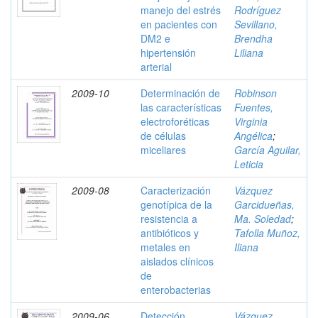
manejo del estrés
Rodríguez
en pacientes con
Sevillano,
DM2 e
Brendha
hipertensión
Liliana
arterial
2009-10
Determinación de
Robinson
las características
Fuentes,
electroforéticas
Virginia
de células
Angélica
;
miceliares
García Aguilar,
Leticia
2009-08
Caracterización
Vázquez
genotípica de la
Garcidueñas,
resistencia a
Ma. Soledad
;
antibióticos y
Tafolla Muñoz,
metales en
Iliana
aislados clínicos
de
enterobacterias
2009-06
Detección
Vázquez