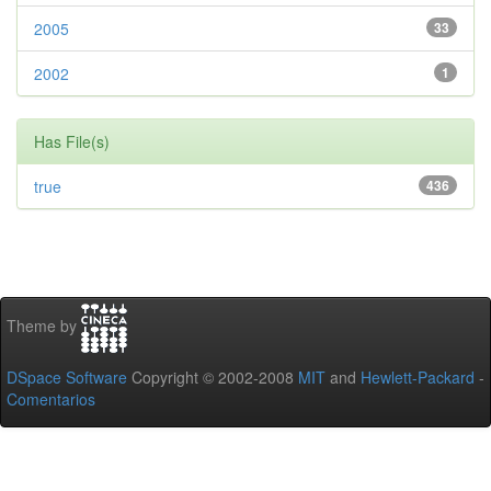
2005
33
2002
1
Has File(s)
true
436
Theme by
DSpace Software
Copyright © 2002-2008
MIT
and
Hewlett-Packard
-
Comentarios