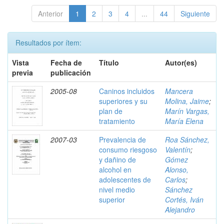
Anterior
1
2
3
4
...
44
Siguiente
Resultados por ítem:
Vista
Fecha de
Título
Autor(es)
previa
publicación
2005-08
Caninos incluidos
Mancera
superiores y su
Molina, Jaime
;
plan de
Marín Vargas,
tratamiento
María Elena
2007-03
Prevalencia de
Roa Sánchez,
consumo riesgoso
Valentín
;
y dañino de
Gómez
alcohol en
Alonso,
adolescentes de
Carlos
;
nivel medio
Sánchez
superior
Cortés, Iván
Alejandro