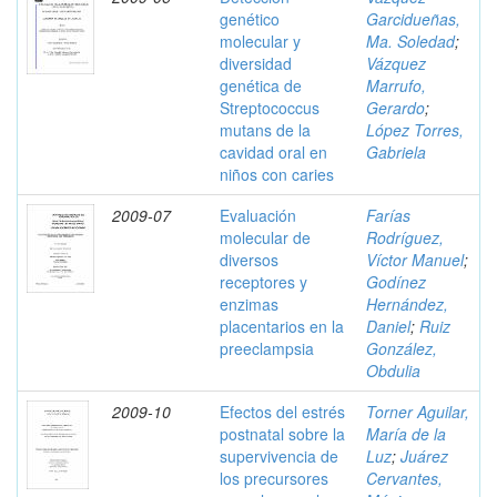
genético
Garcidueñas,
molecular y
Ma. Soledad
;
diversidad
Vázquez
genética de
Marrufo,
Streptococcus
Gerardo
;
mutans de la
López Torres,
cavidad oral en
Gabriela
niños con caries
2009-07
Evaluación
Farías
molecular de
Rodríguez,
diversos
Víctor Manuel
;
receptores y
Godínez
enzimas
Hernández,
placentarios en la
Daniel
;
Ruiz
preeclampsia
González,
Obdulia
2009-10
Efectos del estrés
Torner Aguilar,
postnatal sobre la
María de la
supervivencia de
Luz
;
Juárez
los precursores
Cervantes,