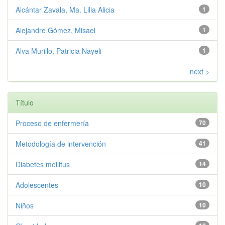
Alcántar Zavala, Ma. Lilia Alicia
1
Alejandre Gómez, Misael
1
Alva Murillo, Patricia Nayeli
1
next >
Título
Proceso de enfermería
70
Metodología de intervención
41
Diabetes mellitus
14
Adolescentes
10
Niños
10