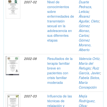
2007-02
Nivel de
Duarte
conocimientos
Pedraza,
sobre
Leticia
;
enfermedades de
Álvarez
transmisión
Aguilar, Cleto
;
sexual en la
Gómez
adolescencia en
Alonso,
sus diferentes
Carlos
;
etapas
Gómez
Moreno,
Alberto
2002-08
Resultados de la
Valencia Ortiz,
terapia familiar
María del
breve en
Refugio
;
Ruiz
pacientes con
García, Javier
;
crisis familiar
Fabela Sixtos,
moderada
María
Concepción
2007-03
Influencia de las
Mejía
técnicas de
Rodríguez,
relajación y
Oliva
;