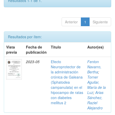
Resultados 1-1 de 1.
Anterior
1
Siguiente
Resultados por ítem:
Vista
Fecha de
Título
Autor(es)
previa
publicación
2023-05
Efecto
Fenton
Neuroprotector de
Navarro,
la administración
Bertha
;
crónica de Galeana
Torner
(Sphatodea
Aguilar,
campanulata) en el
María de la
hipocampo de ratas
Luz
;
Arias
con diabetes
Sánchez,
mellitus 2
Raziel
Alejandro