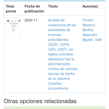
Vista
Fecha de
Título
Autor(es)
previa
publicación
2020-11
Análisis de
Fenton
variaciones de las
Navarro,
actividades de
Bertha
;
enzimas
Alejandre
antioxidantes
Aguilar, Said
(SOD), (GPX),
(GR), (GST), en
tejidos animales
diabéticos tras la
administración
crónica de extracto
acuoso de hierba
de la calavera
(Cuphea
procumbens)
Otras opciones relacionadas