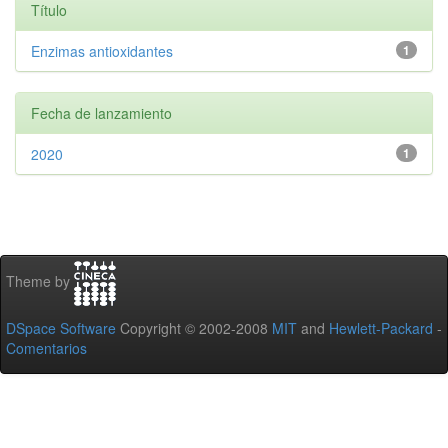
Título
Enzimas antioxidantes
1
Fecha de lanzamiento
2020
1
Theme by
DSpace Software
Copyright © 2002-2008
MIT
and
Hewlett-Packard
-
Comentarios