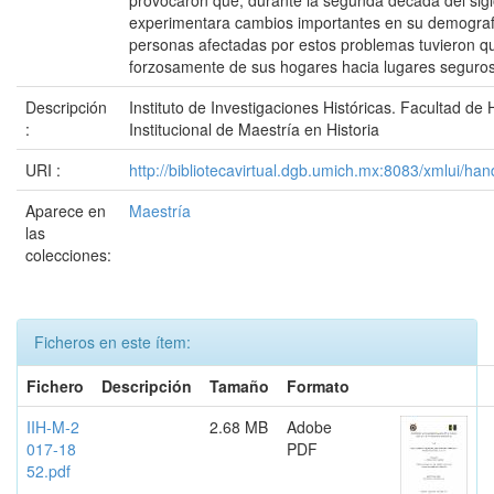
provocaron que, durante la segunda década del sig
experimentara cambios importantes en su demograf
personas afectadas por estos problemas tuvieron q
forzosamente de sus hogares hacia lugares seguros
Descripción
Instituto de Investigaciones Históricas. Facultad de
:
Institucional de Maestría en Historia
URI :
http://bibliotecavirtual.dgb.umich.mx:8083/xmlui/
Aparece en
Maestría
las
colecciones:
Ficheros en este ítem:
Fichero
Descripción
Tamaño
Formato
IIH-M-2
2.68 MB
Adobe
017-18
PDF
52.pdf