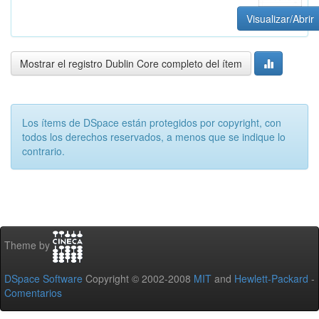
Visualizar/Abrir
Mostrar el registro Dublin Core completo del ítem
Los ítems de DSpace están protegidos por copyright, con
todos los derechos reservados, a menos que se indique lo
contrario.
Theme by
DSpace Software
Copyright © 2002-2008
MIT
and
Hewlett-Packard
-
Comentarios