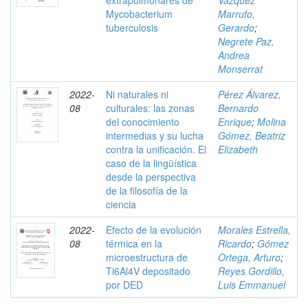
extrapulmonares de
Vázquez
Mycobacterium
Marrufo,
tuberculosis
Gerardo
;
Negrete Paz,
Andrea
Monserrat
2022-
Ni naturales ni
Pérez Álvarez,
08
culturales: las zonas
Bernardo
del conocimiento
Enrique
;
Molina
intermedias y su lucha
Gómez, Beatriz
contra la unificación. El
Elizabeth
caso de la lingüística
desde la perspectiva
de la filosofía de la
ciencia
2022-
Efecto de la evolución
Morales Estrella,
08
térmica en la
Ricardo
;
Gómez
microestructura de
Ortega, Arturo
;
Ti6Al4V depositado
Reyes Gordillo,
por DED
Luis Emmanuel