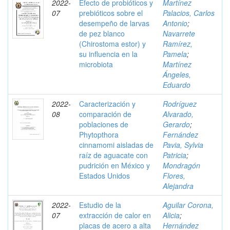
2022-
Efecto de probióticos y
Martínez
07
prebióticos sobre el
Palacios, Carlos
desempeño de larvas
Antonio
;
de pez blanco
Navarrete
(Chirostoma estor) y
Ramírez,
su influencia en la
Pamela
;
microbiota
Martínez
Ángeles,
Eduardo
2022-
Caracterización y
Rodríguez
08
comparación de
Alvarado,
poblaciones de
Gerardo
;
Phytopthora
Fernández
cinnamomi aisladas de
Pavia, Sylvia
raíz de aguacate con
Patricia
;
pudrición en México y
Mondragón
Estados Unidos
Flores,
Alejandra
2022-
Estudio de la
Aguilar Corona,
07
extracción de calor en
Alicia
;
placas de acero a alta
Hernández