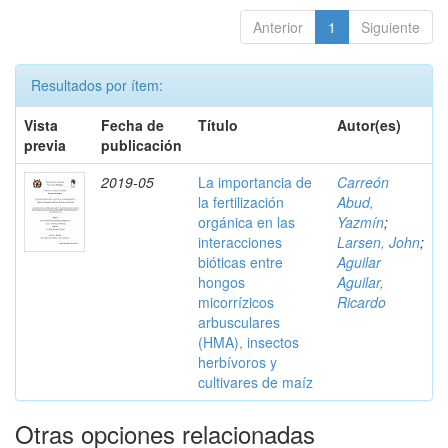
Anterior
1
Siguiente
Resultados por ítem:
Vista
Fecha de
Título
Autor(es)
previa
publicación
2019-05
La importancia de
Carreón
la fertilización
Abud,
orgánica en las
Yazmín
;
interacciones
Larsen, John
;
bióticas entre
Aguilar
hongos
Aguilar,
micorrízicos
Ricardo
arbusculares
(HMA), insectos
herbívoros y
cultivares de maíz
Otras opciones relacionadas