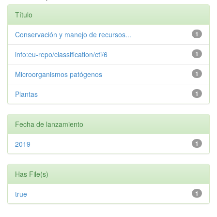
Título
Conservación y manejo de recursos...
1
info:eu-repo/classification/cti/6
1
Microorganismos patógenos
1
Plantas
1
Fecha de lanzamiento
2019
1
Has File(s)
true
1