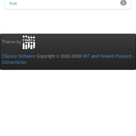
true
1
Theme by
DSpace Software
Copyright © 2002-2008
MIT
and
Hewlett-Packard
-
Comentarios