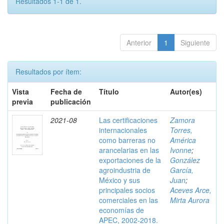
Resultados 1-1 de 1.
Anterior
1
Siguiente
Resultados por ítem:
Vista
Fecha de
Título
Autor(es)
previa
publicación
2021-08
Las certificaciones
Zamora
internacionales
Torres,
como barreras no
América
arancelarias en las
Ivonne
;
exportaciones de la
González
agroindustria de
García,
México y sus
Juan
;
principales socios
Aceves Arce,
comerciales en las
Mirta Aurora
economías de
APEC, 2002-2018.