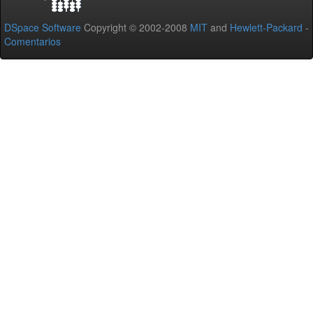
DSpace Software
Copyright © 2002-2008
MIT
and
Hewlett-Packard
-
Comentarios