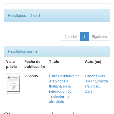
Resultados 1-1 de 1.
Anterior
1
Siguiente
Resultados por ítem:
Vista
Fecha de
Título
Autor(es)
previa
publicación
2022-06
Estrés oxidativo en
López Bucio,
Arabidopsis
José
;
Esparza
thaliana en la
Reynoso,
interacción con
Saraí
Trichoderma
atroviride