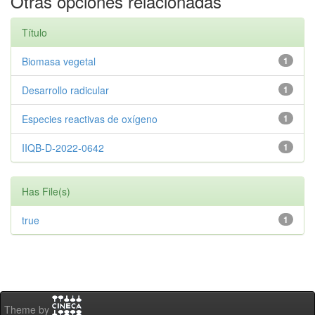
Otras opciones relacionadas
Título
Biomasa vegetal
1
Desarrollo radicular
1
Especies reactivas de oxígeno
1
IIQB-D-2022-0642
1
Has File(s)
true
1
Theme by