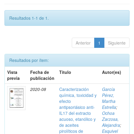
Resultados 1-1 de 1.
Anterior
1
Siguiente
Resultados por ítem:
Vista
Fecha de
Título
Autor(es)
previa
publicación
2020-08
Caracterización
García
química, toxicidad y
Pérez,
efecto
Martha
antipsoriásico anti-
Estrella
;
IL17 del extracto
Ochoa
acuoso, etanólico y
Zarzosa,
de aceites
Alejandra
;
pirolíticos de
Esquivel