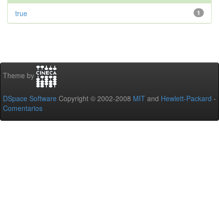
true
1
Theme by
DSpace Software
Copyright © 2002-2008
MIT
and
Hewlett-Packard
-
Comentarios