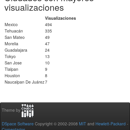
visualizaciones
Visualizaciones
Mexico
494
Tehuacán
335
San Mateo
49
Morelia
47
Guadalajara
24
Tokyo
13
San Jose
10
Tlalpan
9
Houston
8
Naucalpan De Juárez
7
Theme by
DSpace Software
Copyright © 2002-2008
MIT
and
Hewlett-Packard
-
Comentarios