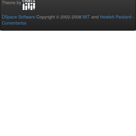
Theme by
DSpace Software
Copyright © 2002-2008
MIT
and
Hewlett-Packard
-
Comentarios