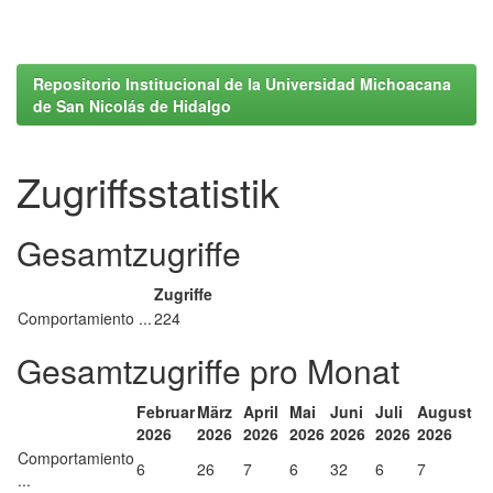
Repositorio Institucional de la Universidad Michoacana
de San Nicolás de Hidalgo
Zugriffsstatistik
Gesamtzugriffe
Zugriffe
Comportamiento ...
224
Gesamtzugriffe pro Monat
Februar
März
April
Mai
Juni
Juli
August
2026
2026
2026
2026
2026
2026
2026
Comportamiento
6
26
7
6
32
6
7
...