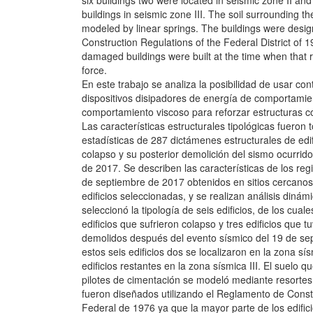
six buildings two were located in seismic zone II and
buildings in seismic zone III. The soil surrounding t
modeled by linear springs. The buildings were desig
Construction Regulations of the Federal District of 
damaged buildings were built at the time when that 
force.
En este trabajo se analiza la posibilidad de usar con
dispositivos disipadores de energía de comportamien
comportamiento viscoso para reforzar estructuras con
Las características estructurales tipológicas fueron 
estadísticas de 287 dictámenes estructurales de edif
colapso y su posterior demolición del sismo ocurrid
de 2017. Se describen las características de los reg
de septiembre de 2017 obtenidos en sitios cercanos 
edificios seleccionadas, y se realizan análisis dinám
seleccionó la tipología de seis edificios, de los cua
edificios que sufrieron colapso y tres edificios que t
demolidos después del evento sísmico del 19 de se
estos seis edificios dos se localizaron en la zona sís
edificios restantes en la zona sísmica III. El suelo q
pilotes de cimentación se modeló mediante resortes l
fueron diseñados utilizando el Reglamento de Constr
Federal de 1976 ya que la mayor parte de los edifi