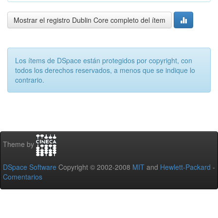
Mostrar el registro Dublin Core completo del ítem
Los ítems de DSpace están protegidos por copyright, con
todos los derechos reservados, a menos que se indique lo
contrario.
Theme by
DSpace Software
Copyright © 2002-2008
MIT
and
Hewlett-Packard
-
Comentarios