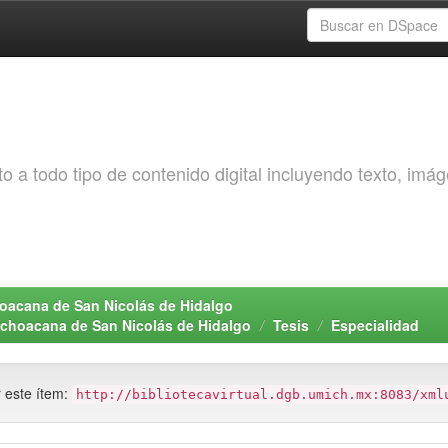
o a todo tipo de contenido digital incluyendo texto, imá
choacana de San Nicolás de Hidalgo
Michoacana de San Nicolás de Hidalgo
Tesis
Especialidad
r este ítem:
http://bibliotecavirtual.dgb.umich.mx:8083/xml