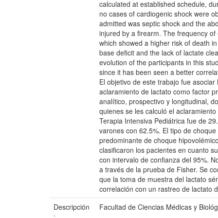
calculated at established schedule, du
no cases of cardiogenic shock were o
admitted was septic shock and the ab
injured by a firearm. The frequency of
which showed a higher risk of death in 
base deficit and the lack of lactate cl
evolution of the participants in this 
since it has been seen a better correlat
El objetivo de este trabajo fue asoci
aclaramiento de lactato como factor p
analítico, prospectivo y longitudinal,
quienes se les calculó el aclaramiento
Terapia Intensiva Pediátrica fue de 2
varones con 62.5%. El tipo de choque 
predominante de choque hipovolémico 
clasificaron los pacientes en cuanto s
con intervalo de confianza del 95%. No
a través de la prueba de Fisher. Se co
que la toma de muestra del lactato sé
correlación con un rastreo de lactato 
Descripción
Facultad de Ciencias Médicas y Biológ
: