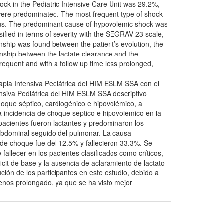
ock in the Pediatric Intensive Care Unit was 29.2%,
were predominated. The most frequent type of shock
ocus. The predominant cause of hypovolemic shock was
ified in terms of severity with the SEGRAV-23 scale,
ionship was found between the patient’s evolution, the
tionship between the lactate clearance and the
frequent and with a follow up time less prolonged,
rapia Intensiva Pediátrica del HIM ESLM SSA con el
ensiva Pediátrica del HIM ESLM SSA descriptivo
choque séptico, cardiogénico e hipovolémico, a
a incidencia de choque séptico e hipovolémico en la
pacientes fueron lactantes y predominaron los
 abdominal seguido del pulmonar. La causa
de choque fue del 12.5% y fallecieron 33.3%. Se
allecer en los pacientes clasificados como críticos,
icit de base y la ausencia de aclaramiento de lactato
ción de los participantes en este estudio, debido a
enos prolongado, ya que se ha visto mejor