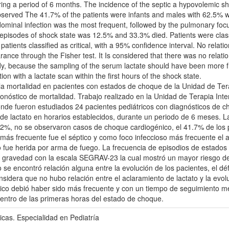
ring a period of 6 months. The incidence of the septic a hypovolemic sh
bserved The 41.7% of the patients were infants and males with 62.5% 
dominal infection was the most frequent, followed by the pulmonary f
 episodes of shock state was 12.5% and 33.3% died. Patients were class
patients classified as critical, with a 95% confidence interval. No relat
earance through the Fisher test. It Is considered that there was no rela
study, because the sampling of the serum lactate should have been more 
ion with a lactate scan within the first hours of the shock state.
ar la mortalidad en pacientes con estados de choque de la Unidad de Te
ronóstico de mortalidad. Trabajo realizado en la Unidad de Terapia Int
 donde fueron estudiados 24 pacientes pediátricos con diagnósticos de 
 de lactato en horarios establecidos, durante un periodo de 6 meses. L
9.2%, no se observaron casos de choque cardiogénico, el 41.7% de los 
más frecuente fue el séptico y como foco infeccioso más frecuente el
fue herida por arma de fuego. La frecuencia de episodios de estados 
u gravedad con la escala SEGRAV-23 la cual mostró un mayor riesgo de f
 se encontró relación alguna entre la evolución de los pacientes, el déf
nsidera que no hubo relación entre el aclaramiento de lactato y la evolu
rico debió haber sido más frecuente y con un tiempo de seguimiento m
dentro de las primeras horas del estado de choque.
icas. Especialidad en Pediatría