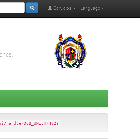
Servicios
Language
genes,
ui/handle/DGB_UMICH/4329