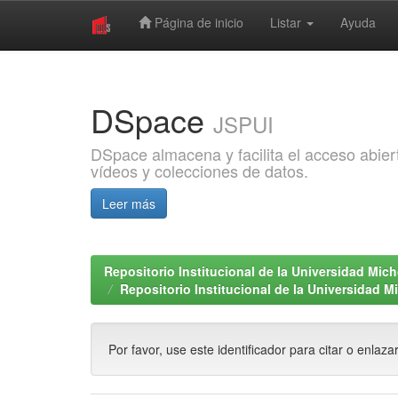
Página de inicio
Listar
Ayuda
Skip
navigation
DSpace
JSPUI
DSpace almacena y facilita el acceso abiert
vídeos y colecciones de datos.
Leer más
Repositorio Institucional de la Universidad Mi
Repositorio Institucional de la Universidad 
Por favor, use este identificador para citar o enlaza