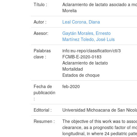
Título :
Aclaramiento de lactato asociado a mor
Morelia
Autor :
Leal Corona, Diana
Asesor:
Gaytán Morales, Ernesto
Martínez Toledo, José Luis
Palabras
info:eu-repo/classification/cti/3
clave :
FCMB-E-2020-0183
Aclaramiento de lactato
Mortalidad
Estados de choque
Fecha de
feb-2020
publicación
:
Editorial :
Universidad Michoacana de San Nicol
Resumen :
The objective of this work was to assoc
clearance, as a prognostic factor of m
longitudinal, in where 24 pediatric pa