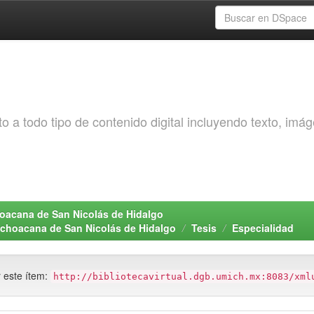
o a todo tipo de contenido digital incluyendo texto, imá
choacana de San Nicolás de Hidalgo
Michoacana de San Nicolás de Hidalgo
Tesis
Especialidad
r este ítem:
http://bibliotecavirtual.dgb.umich.mx:8083/xml