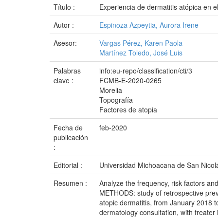
Título :
Experiencia de dermatitis atópica en 
Autor :
Espinoza Azpeytia, Aurora Irene
Asesor:
Vargas Pérez, Karen Paola
Martínez Toledo, José Luis
Palabras
info:eu-repo/classification/cti/3
clave :
FCMB-E-2020-0265
Morelia
Topografía
Factores de atopia
Fecha de
feb-2020
publicación
:
Editorial :
Universidad Michoacana de San Nicol
Resumen :
Analyze the frequency, risk factors an
METHODS: study of retrospective prevale
atopic dermatitis, from January 2018 to
dermatology consultation, with freate