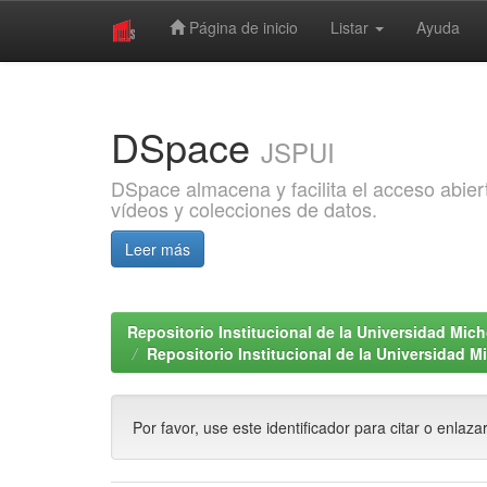
Página de inicio
Listar
Ayuda
Skip
navigation
DSpace
JSPUI
DSpace almacena y facilita el acceso abiert
vídeos y colecciones de datos.
Leer más
Repositorio Institucional de la Universidad Mi
Repositorio Institucional de la Universidad 
Por favor, use este identificador para citar o enlaza