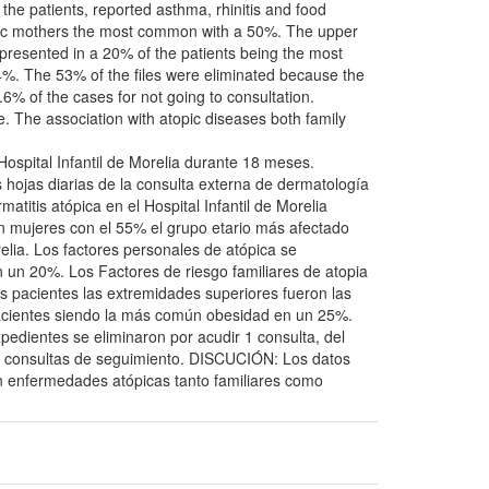
the patients, reported asthma, rhinitis and food
matic mothers the most common with a 50%. The upper
 presented in a 20% of the patients being the most
%. The 53% of the files were eliminated because the
.6% of the cases for not going to consultation.
. The association with atopic diseases both family
 Hospital Infantil de Morelia durante 18 meses.
hojas diarias de la consulta externa de dermatología
titis atópica en el Hospital Infantil de Morelia
en mujeres con el 55% el grupo etario más afectado
elia. Los factores personales de atópica se
n un 20%. Los Factores de riesgo familiares de atopia
 pacientes las extremidades superiores fueron las
acientes siendo la más común obesidad en un 25%.
edientes se eliminaron por acudir 1 consulta, del
r a consultas de seguimiento. DISCUCIÓN: Los datos
on enfermedades atópicas tanto familiares como