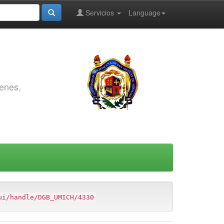
Servicios
Language
genes,
ui/handle/DGB_UMICH/4330