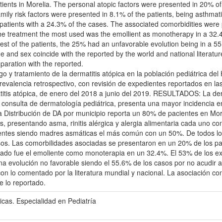
tients in Morelia. The personal atopic factors were presented in 20% of 
family risk factors were presented in 8.1% of the patients, being asth
e patients with a 24.3% of the cases. The associated comorbidities were
e treatment the most used was the emollient as monotherapy in a 32.4
rest of the patients, the 25% had an unfavorable evolution being in a 55
nd sex coincide with the reported by the world and national literature
paration with the reported.
sgo y tratamiento de la dermatitis atópica en la población pediátrica del
lencia retrospectivo, con revisión de expedientes reportados en las 
titis atópica, de enero del 2018 a junio del 2019. RESULTADOS: La derma
a consulta de dermatología pediátrica, presenta una mayor incidencia 
a Distribución de DA por municipio reporta un 80% de pacientes en Mor
, presentando asma, rinitis alérgica y alergia alimentaria cada uno co
ientes siendo madres asmáticas el más común con un 50%. De todos los
os. Las comorbilidades asociadas se presentaron en un 20% de los p
ado fue el emoliente como monoterapia en un 32.4%. El 53% de los exp
una evolución no favorable siendo el 55.6% de los casos por no acudi
on lo comentado por la literatura mundial y nacional. La asociación c
 lo reportado.
icas. Especialidad en Pediatría