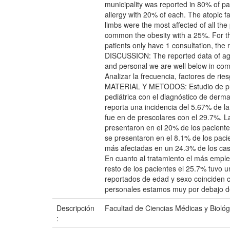
municipality was reported in 80% of pa
allergy with 20% of each. The atopic 
limbs were the most affected of all th
common the obesity with a 25%. For th
patients only have 1 consultation, the 
DISCUSSION: The reported data of age a
and personal we are well below in com
Analizar la frecuencia, factores de rie
MATERIAL Y METODOS: Estudio de preva
pediátrica con el diagnóstico de derma
reporta una incidencia del 5.67% de l
fue en de prescolares con el 29.7%. L
presentaron en el 20% de los pacientes
se presentaron en el 8.1% de los pac
más afectadas en un 24.3% de los cas
En cuanto al tratamiento el más emple
resto de los pacientes el 25.7% tuvo 
reportados de edad y sexo coinciden c
personales estamos muy por debajo de
Descripción
Facultad de Ciencias Médicas y Biológ
: