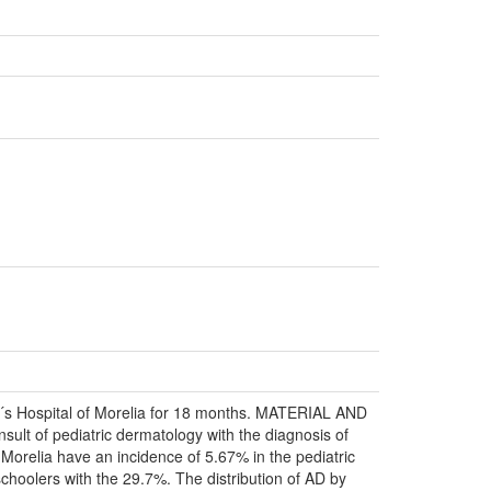
dren´s Hospital of Morelia for 18 months. MATERIAL AND
nsult of pediatric dermatology with the diagnosis of
 Morelia have an incidence of 5.67% in the pediatric
hoolers with the 29.7%. The distribution of AD by