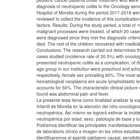
pediatric cancer patients under treatment who were 
diagnosis of neutropenic colitis to the Oncology serv
Hospital of Morelia during the period 2017-2018 wer
reviewed to collect the incidence of this complication
factors. Results: During the study period, a total of 
malignant processes were treated, of which 20 cases 
were diagnosed since they met the diagnostic criteria
died. The rest of the children recovered with medica
Conclusions: The research carried out determines t
cases studied (incidence rate of 20.5%) with oncolog
presented neutropenic colitis as a complication, of t
age group in our institution were preschool and sch
respectively, female sex prevailing 60%. The most a
hematological neoplasms are acute lymphoblastic l
accounts for 50%. The characteristic clinical picture 
found was abdominal pain and fever.
La presente tesis tiene como finalidad analizar la ex
Infantil de Morelia en la atención del niño oncológico
neutropénica. Así mismo se logrará estimar la inciden
neutropénica por edad, sexo, patología de base y lu
Podremos identificar las principales manifestaciones 
de laboratorio clínico e imagen en los niños estudi
identificaremos el agente patógeno causal, sensibili