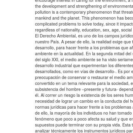
encourage interest in caring for the environment, a 
the development and strengthening of environmenta
pollution is a contemporary phenomenon that threat
mankind and the planet. This phenomenon has bec
complicated problems to solve today, since it impacts 
regardless of nationality, education, sex, age, social
El Derecho Ambiental, es uno de los campos jurídico
nuestro País. A pesar de ello, la realidad exige qu
desarrollo, para hacer frente a los problemas que a
ambiente en la actualidad. En la segunda mitad del 
del siglo XXI, el medio ambiente se ha visto seriame
desarrollo industrial que experimentan los diferente
desarrollados, como en vías de desarrollo-. Es por e
preocupación de conservar o restaurar el medio am
convertido en un tema relevante para la sociedad, e
subsistencia del hombre –presente y futura- depen
él. Al correr un riesgo la existencia de los seres h
necesidad de lograr un cambio en la conducta del h
normas jurídicas para hacer frente a los problemas
de ello, la mayoría de los individuos no han tomado
fenómeno que poco a poco afecta su salud y que en
supuestos puede terminar con su propia vida. Esta
analizar técnicamente los instrumentos jurídicos para