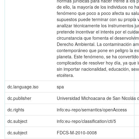
normas jurídicas para hacer frente a los
de ello, la mayoría de los individuos no 
fenómeno que poco a poco afecta su salud
supuestos puede terminar con su propia v
analizar técnicamente los instrumentos jurí
pretende incentivar el interés por el cui
circunstancia que fomenta el desenvolvimi
Derecho Ambiental. La contaminación am
contemporáneo que pone en peligro la exi
planeta. Este fenómeno, se ha convertid
complicados de resolver hoy día, ya que i
sin importar nacionalidad, educación, sexo
etcétera.
dc.language.iso
spa
dc.publisher
Universidad Michoacana de San Nicolás 
dc.rights
info:eu-repo/semantics/openAccess
dc.subject
info:eu-repo/classification/cti/5
dc.subject
FDCS-M-2010-0008