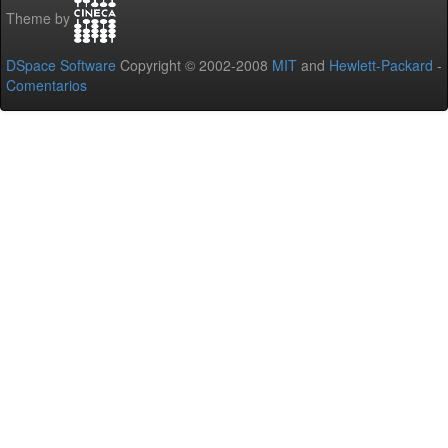
Theme by
DSpace Software
Copyright © 2002-2008
MIT
and
Hewlett-Packard
-
Comentarios