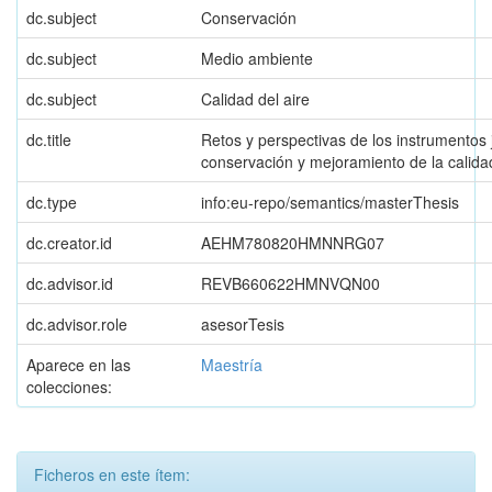
dc.subject
Conservación
dc.subject
Medio ambiente
dc.subject
Calidad del aire
dc.title
Retos y perspectivas de los instrumentos 
conservación y mejoramiento de la calidad
dc.type
info:eu-repo/semantics/masterThesis
dc.creator.id
AEHM780820HMNNRG07
dc.advisor.id
REVB660622HMNVQN00
dc.advisor.role
asesorTesis
Aparece en las
Maestría
colecciones:
Ficheros en este ítem: