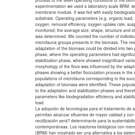
process to the MBR operating conditions of the bio
experimentation we used a laboratory scale BRM. wi
membrane module. It was fed with easily biodegrada
substrate. Operating parameters (e.g. organic load,
oxygen, removal efficiency, oxygen uptake rate, su
monitored; the average size, shape, structure and st
was determined. We counted the number of individual
microfauna groups presents in the biomass. The res
adaptation of the biomass could be divided into two
phase, where the operating parameters had significa
stabilization phase, where showed insignificant varia
morphology of the flocs was influenced by the adapta
phases showing a better flocculation process in the s
populations of microfauna corresponding to the succ
adaptation of biomass were identified. These popula
to the adaptation and stabilization phases and there
parameters like biodegradation efficiency and stabili
load.
La adopción de tecnologías para el tratamiento de 
permitan alcanzar efluentes de mayor calidad y co
reutilización será? determinante para la sustentabil
contemporáneas. Los reactores biológicos con me
(BRM) han mostrado ser una alternativa a los sistem