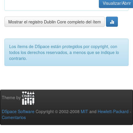
Visualizar/Abrir
Mostrar el registro Dublin Core completo del ítem
Los ítems de DSpace están protegidos por copyright, con
todos los derechos reservados, a menos que se indique lo
contrario.
Theme by
DSpace Software
Copyright © 2002-2008
MIT
and
Hewlett-Packard
-
Comentarios