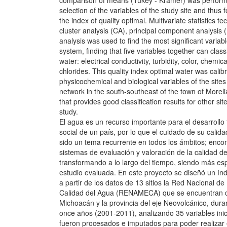
comparison of means (Tukey - Kramer) was performe
selection of the variables of the study site and thus 
the index of quality optimal. Multivariate statistics te
cluster analysis (CA), principal component analysis 
analysis was used to find the most significant variabl
system, finding that five variables together can classi
water: electrical conductivity, turbidity, color, che
chlorides. This quality index optimal water was calib
physicochemical and biological variables of the sites
network in the south-southeast of the town of More
that provides good classification results for other sit
study.
El agua es un recurso importante para el desarrollo
social de un país, por lo que el cuidado de su calida
sido un tema recurrente en todos los ámbitos; encon
sistemas de evaluación y valoración de la calidad d
transformando a lo largo del tiempo, siendo más esp
estudio evaluada. En este proyecto se diseñó un ín
a partir de los datos de 13 sitios la Red Nacional de
Calidad del Agua (RENAMECA) que se encuentran d
Michoacán y la provincia del eje Neovolcánico, dura
once años (2001-2011), analizando 35 variables ini
fueron procesados e imputados para poder realizar e