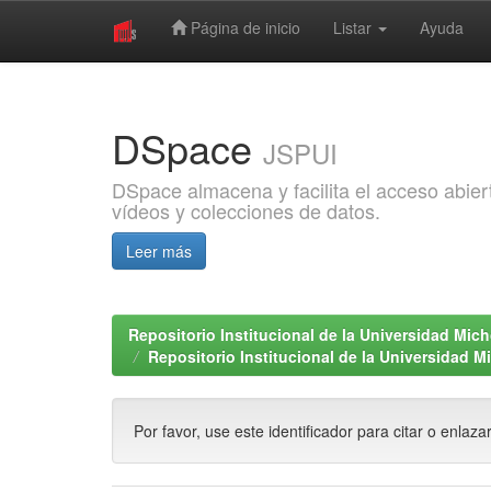
Página de inicio
Listar
Ayuda
Skip
navigation
DSpace
JSPUI
DSpace almacena y facilita el acceso abiert
vídeos y colecciones de datos.
Leer más
Repositorio Institucional de la Universidad Mi
Repositorio Institucional de la Universidad 
Por favor, use este identificador para citar o enlaza