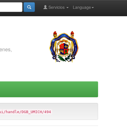
Servicios
Language
genes,
ui/handle/DGB_UMICH/494