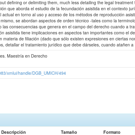
ithout defining or delimiting them, much less detailing the legal treatment
ción que aborda el estudio de la fecundación asistida en el contexto j
l actual en torno al uso y acceso de los métodos de reproducción asis
mismo, se abordan aspectos de orden técnico -tales como la terminologí
omo las consecuencias que genera en el campo del derecho cuando a tr
n asistida tiene implicaciones en aspectos tan importantes como el der
en materia de filiación (dado que sólo existen expresiones en ciertas n
s, detallar el tratamiento jurídico que debe dárseles, cuando atañen a la
les. Maestría en Derecho
x:8083/xmlui/handle/DGB_UMICH/494
Descripción
Tamaño
Formato