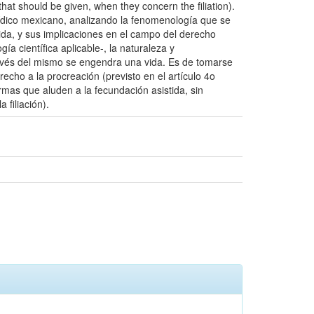
 that should be given, when they concern the filiation).
urídico mexicano, analizando la fenomenología que se
tida, y sus implicaciones en el campo del derecho
a científica aplicable-, la naturaleza y
avés del mismo se engendra una vida. Es de tomarse
echo a la procreación (previsto en el artículo 4o
ormas que aluden a la fecundación asistida, sin
 filiación).