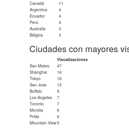
Canadá
11
Argentina
4
Ecuador
4
Perú
4
Australia
3
Bélgica
3
Ciudades con mayores vi
Visualizaciones
San Mateo
47
Shanghai
16
Tokyo
16
San Jose
12
Buffalo
9
Los Angeles
7
Toronto
7
Morelia
6
Pride
6
Mountain View
5