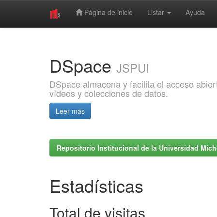
Página de inicio
Listar
Ayuda
Skip
navigation
DSpace
JSPUI
DSpace almacena y facilita el acceso abiert
vídeos y colecciones de datos.
Leer más
Repositorio Institucional de la Universidad Mi
Estadísticas
Total de visitas