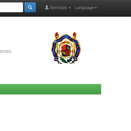
Servicios
Language
genes,