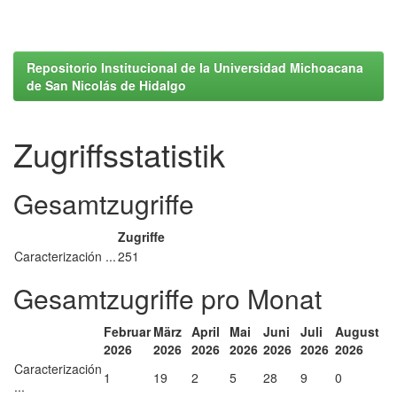
Repositorio Institucional de la Universidad Michoacana
de San Nicolás de Hidalgo
Zugriffsstatistik
Gesamtzugriffe
Zugriffe
Caracterización ...
251
Gesamtzugriffe pro Monat
Februar
März
April
Mai
Juni
Juli
August
2026
2026
2026
2026
2026
2026
2026
Caracterización
1
19
2
5
28
9
0
...