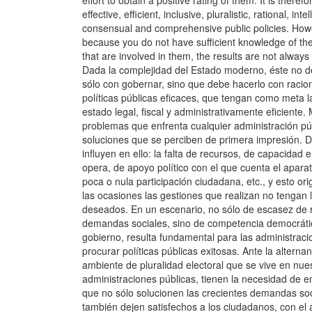
effort to obtain a positive rating of them. It is theref
effective, efficient, inclusive, pluralistic, rational, int
consensual and comprehensive public policies. Howev
because you do not have sufficient knowledge of the 
that are involved in them, the results are not alway
Dada la complejidad del Estado moderno, éste no 
sólo con gobernar, sino que debe hacerlo con racion
políticas públicas eficaces, que tengan como meta l
estado legal, fiscal y administrativamente eficiente
problemas que enfrenta cualquier administración pú
soluciones que se perciben de primera impresión. D
influyen en ello: la falta de recursos, de capacidad 
opera, de apoyo político con el que cuenta el aparat
poca o nula participación ciudadana, etc., y esto o
las ocasiones las gestiones que realizan no tengan 
deseados. En un escenario, no sólo de escasez de 
demandas sociales, sino de competencia democrátic
gobierno, resulta fundamental para las administraci
procurar políticas públicas exitosas. Ante la alternanc
ambiente de pluralidad electoral que se vive en nues
administraciones públicas, tienen la necesidad de 
que no sólo solucionen las crecientes demandas soc
también dejen satisfechos a los ciudadanos, con el