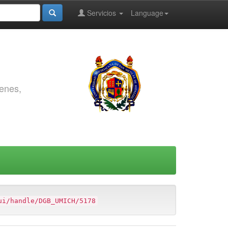
Servicios
Language
genes,
ui/handle/DGB_UMICH/5178