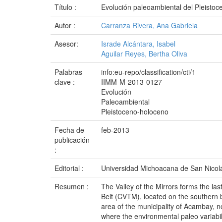
Título :
Evolución paleoambiental del Pleistoc
Autor :
Carranza Rivera, Ana Gabriela
Asesor:
Israde Alcántara, Isabel
Aguilar Reyes, Bertha Oliva
Palabras
info:eu-repo/classification/cti/1
clave :
IIMM-M-2013-0127
Evolución
Paleoambiental
Pleistoceno-holoceno
Fecha de
feb-2013
publicación
:
Editorial :
Universidad Michoacana de San Nicol
Resumen :
The Valley of the Mirrors forms the la
Belt (CVTM), located on the southern 
area of ​​the municipality of Acambay, 
where the environmental paleo variabil