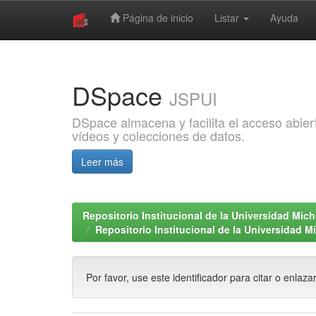
Página de inicio
Listar
Ayuda
Skip
navigation
DSpace
JSPUI
DSpace almacena y facilita el acceso abiert
vídeos y colecciones de datos.
Leer más
Repositorio Institucional de la Universidad Mi
Repositorio Institucional de la Universidad 
Por favor, use este identificador para citar o enlaza