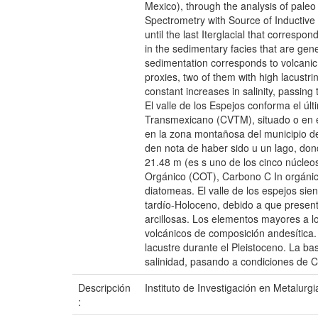
Mexico), through the analysis of paleo
Spectrometry with Source of Inductive C
until the last Iterglacial that corresp
in the sedimentary facies that are gene
sedimentation corresponds to volcanic 
proxies, two of them with high lacustr
constant increases in salinity, passing
El valle de los Espejos conforma el úl
Transmexicano (CVTM), situado o en el
en la zona montañosa del municipio de
den nota de haber sido u un lago, don
21.48 m (es s uno de los cinco núcleo
Orgánico (COT), Carbono C In orgánic
diatomeas. El valle de los espejos sie
tardío-Holoceno, debido a que present
arcillosas. Los elementos mayores a lo
volcánicos de composición andesítica. S
lacustre durante el Pleistoceno. La 
salinidad, pasando a condiciones de 
Descripción
Instituto de Investigación en Metalurgi
: