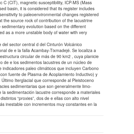
ic C (CIT), magnetic susceptibility, ICP-MS (Mass
 basin, it is considered that its register includes
 sensitivity to paleoenvironmental changes registered
t the source rock of contribution of the lacustrine
e sedimentary evolution based on the different
ned as a more unstable body of water with very
del sector central d del Cinturón Volcánico
nal de e la falla Acambay-Tixmadejé. Se localiza a
estructura circular de más de 90 km2 , cuya planicie
ro de e los sedimentos lacustres de un núcleo de
de indicadores paleo climáticos que incluyen Carbono
con fuente de Plasma de Acoplamiento Inductivo) y
 Último Iterglacial que corresponde al Pleistoceno
 facies sedimentarias que son generalmente limo-
de la sedimentación lacustre corresponde a materiales
istintos “proxies”, dos de e ellas con alto nivel
ás inestable con incrementos muy constantes en la