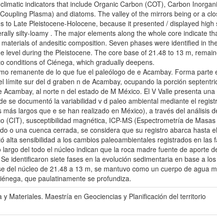
 climatic indicators that include Organic Carbon (COT), Carbon Inorgan
oupling Plasma) and diatoms. The valley of the mirrors being or a closed
onds to Late Pleistocene-Holocene, because it presented / displayed high
rally silty-loamy . The major elements along the whole core indicate tha
materials of andesitic composition. Seven phases were identified in th
ine level during the Pleistocene. The core base of 21.48 to 13 m, remai
 to conditions of Ciénega, which gradually deepens.
timo remanente de lo que fue el paleólogo de e Acambay. Forma parte e 
 límite sur del d graben n de Acambay, ocupando la porción septentrio
 Acambay, al norte n del estado de M México. El V Valle presenta una 
de se documentó la variabilidad v d paleo ambiental mediante el regist
s más largos que e se han realizado en México), a través del análisis 
o (CIT), susceptibilidad magnética, ICP-MS (Espectrometría de Masas 
ndo o una cuenca cerrada, se considera que su registro abarca hasta el
ó alta sensibilidad a los cambios paleoambientales registrados en las
 largo del todo el núcleo indican que la roca madre fuente de aporte 
e identificaron siete fases en la evolución sedimentaria en base a los d
base del núcleo de 21.48 a 13 m, se mantuvo como un cuerpo de agua m
Ciénega, que paulatinamente se profundiza.
a y Materiales. Maestría en Geociencias y Planificación del territorio