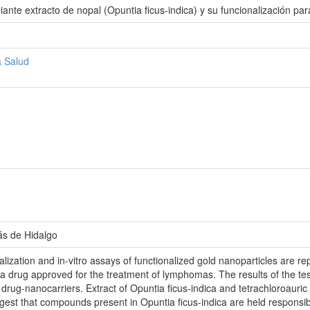
nte extracto de nopal (Opuntia ficus-indica) y su funcionalización para 
a Salud
ás de Hidalgo
nalization and in-vitro assays of functionalized gold nanoparticles are r
 a drug approved for the treatment of lymphomas. The results of the tes
 drug-nanocarriers. Extract of Opuntia ficus-indica and tetrachloroauri
gest that compounds present in Opuntia ficus-indica are held responsible