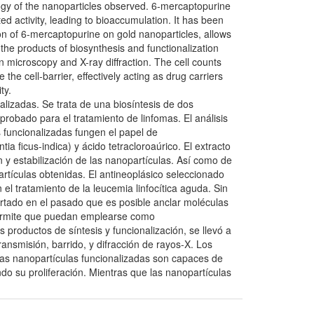
logy of the nanoparticles observed. 6-mercaptopurine
ed activity, leading to bioaccumulation. It has been
ion of 6-mercaptopurine on gold nanoparticles, allows
the products of biosynthesis and functionalization
n microscopy and X-ray diffraction. The cell counts
the cell-barrier, effectively acting as drug carriers
ty.
nalizadas. Se trata de una biosíntesis de dos
robado para el tratamiento de linfomas. El análisis
s funcionalizadas fungen el papel de
a ficus-indica) y ácido tetracloroaúrico. El extracto
 y estabilización de las nanopartículas. Así como de
rtículas obtenidas. El antineoplásico seleccionado
el tratamiento de la leucemia linfocítica aguda. Sin
ortado en el pasado que es posible anclar moléculas
 permite que puedan emplearse como
productos de síntesis y funcionalización, se llevó a
ransmisión, barrido, y difracción de rayos-X. Los
e las nanopartículas funcionalizadas son capaces de
ndo su proliferación. Mientras que las nanopartículas