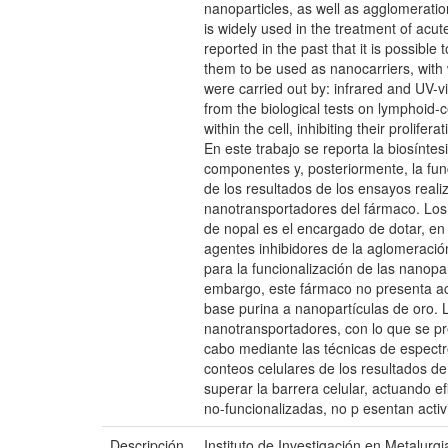
nanoparticles, as well as agglomerati
is widely used in the treatment of acut
reported in the past that it is possib
them to be used as nanocarriers, with 
were carried out by: infrared and UV-v
from the biological tests on lymphoid-ce
within the cell, inhibiting their prolifer
En este trabajo se reporta la biosíntes
componentes y, posteriormente, la fun
de los resultados de los ensayos reali
nanotransportadores del fármaco. Los pr
de nopal es el encargado de dotar, en 
agentes inhibidores de la aglomeració
para la funcionalización de las nanopa
embargo, este fármaco no presenta act
base purina a nanopartículas de oro.
nanotransportadores, con lo que se pre
cabo mediante las técnicas de espectros
conteos celulares de los resultados de
superar la barrera celular, actuando e
no-funcionalizadas, no p esentan activi
Descripción
Instituto de Investigación en Metalurg