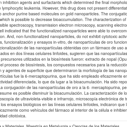
on inhibition agents and surfactants which determined the final morpho
e lymphocytic leukemia. However, this drug does not present differentiat
le to anchor purine based molecules on gold nanoparticles. The conjugat
which is possible to decrease bioaccumulation. The characterization of 
isible spectroscopy, transmission electron microscopy, scanning electro
ll indicated that the functionalized nanoparticles were able to overcome 
ation. And, non-functionalized nanoparticles, do not exhibit cytotoxic activi
is, funcionalización y ensayos in-vitro, de nanopartículas de oro funcio
cionalización de las nanopartículas obtenidas con un fármaco de uso ap
zados en dos líneas celulares linfoides, sugieren que las nanopartícula
ecursores utilizados en la biosíntesis fueron: extracto de nopal (Opunti
el proceso de biosíntesis, los compuestos necesarios para la reducción
n y agentes de superficie que determinaron la morfología de las nanopa
rtículas fue la 6-mercaptopurina, que ha sido empleado eficazmente en 
ividad diferenciada, lo que da lugar a la bioacumulación. Ha sido rep
 La conjugación de las nanopartículas de oro a la 6- mercaptopurina,
sume es posible disminuir la bioacumulación. La caracterización de los 
copía de ultravioleta-visible e infrarrojo, microscopía electrónica de t
 los ensayos biológicos en las líneas celulares linfoides, indicaron qu
ficazmente como vehículos del fármaco al interior de la célula e inhibie
dad citotóxica.
ia y Materiales. Maestría en Metalurgia y Ciencias de los Materiales