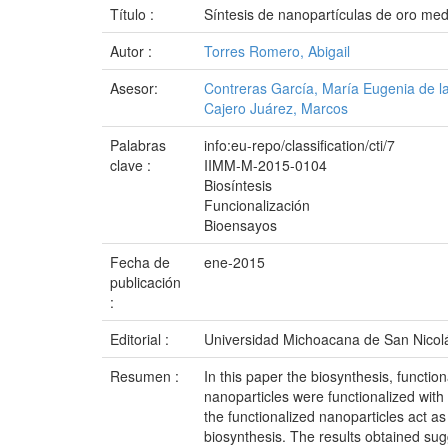
Título :
Síntesis de nanopartículas de oro media
Autor :
Torres Romero, Abigail
Asesor:
Contreras García, María Eugenia de l
Cajero Juárez, Marcos
Palabras
info:eu-repo/classification/cti/7
clave :
IIMM-M-2015-0104
Biosíntesis
Funcionalización
Bioensayos
Fecha de
ene-2015
publicación
:
Editorial :
Universidad Michoacana de San Nicol
Resumen :
In this paper the biosynthesis, functio
nanoparticles were functionalized with
the functionalized nanoparticles act as
biosynthesis. The results obtained sug