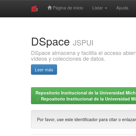
Página de inicio
Listar
Ayuda
Skip
navigation
DSpace
JSPUI
DSpace almacena y facilita el acceso abiert
vídeos y colecciones de datos.
Leer más
Repositorio Institucional de la Universidad Mi
Repositorio Institucional de la Universidad 
Por favor, use este identificador para citar o enlaza