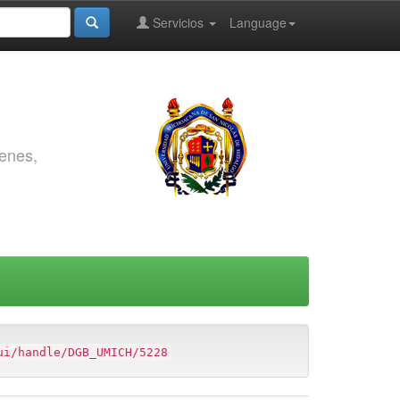
Servicios
Language
genes,
ui/handle/DGB_UMICH/5228