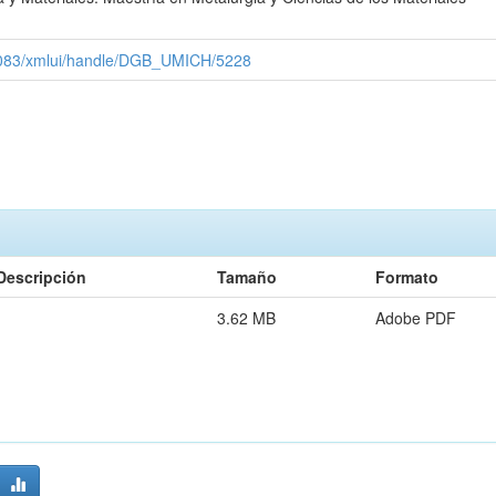
x:8083/xmlui/handle/DGB_UMICH/5228
Descripción
Tamaño
Formato
3.62 MB
Adobe PDF