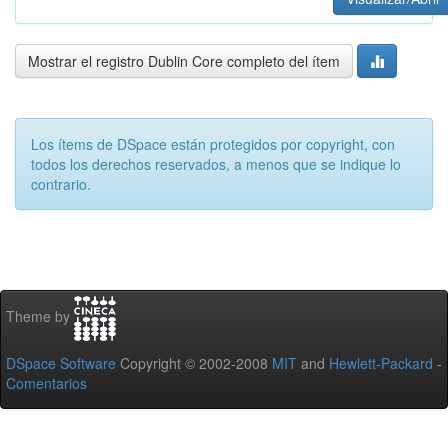
Mostrar el registro Dublin Core completo del ítem
Los ítems de DSpace están protegidos por copyright, con
todos los derechos reservados, a menos que se indique lo
contrario.
Theme by
DSpace Software
Copyright © 2002-2008
MIT
and
Hewlett-Packard
-
Comentarios