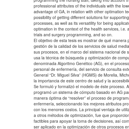
programming the nursing staff, taking into account t
professional attributes of the individuals with the lo
advantage of GA, in relation with other optimation te
possibility of getting different solutions for supporti
processes, as well as its versatility for being applic
optimation in the context of the health services, i.e. 
trials and surgery programming, and so on.
El objetivo de esta tesis es mostrar de qué manera
gestión de la calidad de los servicios de salud medi
sus procesos, en el marco del sistema nacional de s
usa la técnica de búsqueda y optimización de compu
denominada Algoritmo Genético (AG), en el proces
personal de enfermería, del servicio de consulta ext
General “Dr. Miguel Silva” (HGMS) de Morelia, Mich
la importancia de este centro de salud y la accesibil
Se formuló y formalizó el modelo de éste proceso. 
programó un sistema de cómputo basado en AG par
manera óptima de “resolver” el proceso de program
enfermería, seleccionando los mejores atributos pro
con los menores costos. La principal ventaja de utili
a otros métodos de optimización, fue que proporcio
factibles para apoyar la toma de decisiones, así com
ser aplicado en la optimización de otros procesos en