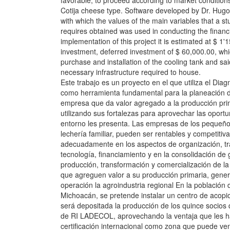
favorable, to proceed according to market condition
Cotija cheese type. Software developed by Dr. Hu
with which the values of the main variables that a st
requires obtained was used in conducting the financi
implementation of this project it is estimated at $ 1'
investment, deferred investment of $ 60,000.00, whic
purchase and installation of the cooling tank and sai
necessary infrastructure required to house.
Este trabajo es un proyecto en el que utiliza el Diag
como herramienta fundamental para la planeación d
empresa que da valor agregado a la producción prim
utilizando sus fortalezas para aprovechar las oport
entorno les presenta. Las empresas de los pequeñ
lechería familiar, pueden ser rentables y competitiva
adecuadamente en los aspectos de organización, tr
tecnología, financiamiento y en la consolidación de 
producción, transformación y comercialización de l
que agreguen valor a su producción primaria, gene
operación la agroindustria regional En la població
Michoacán, se pretende instalar un centro de acopi
será depositada la producción de los quince socio
de RI LADECOL, aprovechando la ventaja que les h
certificación internacional como zona que puede ve