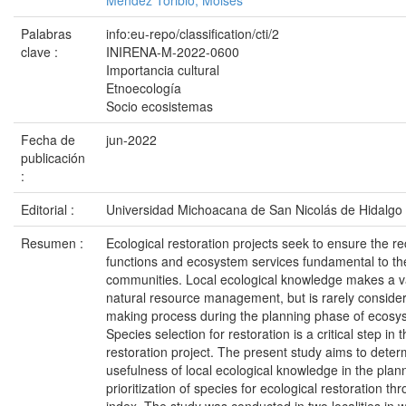
Méndez Toribio, Moisés
Palabras
info:eu-repo/classification/cti/2
clave :
INIRENA-M-2022-0600
Importancia cultural
Etnoecología
Socio ecosistemas
Fecha de
jun-2022
publicación
:
Editorial :
Universidad Michoacana de San Nicolás de Hidalgo
Resumen :
Ecological restoration projects seek to ensure the re
functions and ecosystem services fundamental to the
communities. Local ecological knowledge makes a va
natural resource management, but is rarely consider
making process during the planning phase of ecosys
Species selection for restoration is a critical step in
restoration project. The present study aims to deter
usefulness of local ecological knowledge in the plan
prioritization of species for ecological restoration th