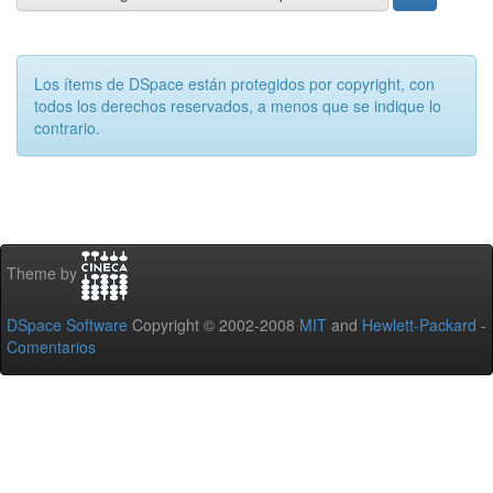
Los ítems de DSpace están protegidos por copyright, con
todos los derechos reservados, a menos que se indique lo
contrario.
Theme by
DSpace Software
Copyright © 2002-2008
MIT
and
Hewlett-Packard
-
Comentarios