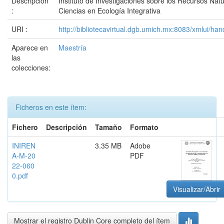
Descripción
Instituto de Investigaciones sobre los Recursos Nat
:
Ciencias en Ecología Integrativa
URI :
http://bibliotecavirtual.dgb.umich.mx:8083/xmlui/
Aparece en
Maestría
las
colecciones:
Ficheros en este ítem:
Fichero
Descripción
Tamaño
Formato
INIREN
3.35 MB
Adobe
A-M-20
PDF
22-060
0.pdf
Visualizar/Abrir
Mostrar el registro Dublin Core completo del ítem