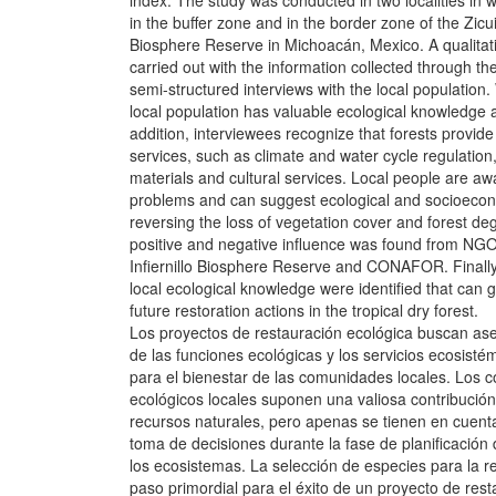
index. The study was conducted in two localities in 
in the buffer zone and in the border zone of the Zicuir
Biosphere Reserve in Michoacán, Mexico. A qualitat
carried out with the information collected through the
semi-structured interviews with the local population.
local population has valuable ecological knowledge a
addition, interviewees recognize that forests provi
services, such as climate and water cycle regulation
materials and cultural services. Local people are a
problems and can suggest ecological and socioecon
reversing the loss of vegetation cover and forest de
positive and negative influence was found from NGOs
Infiernillo Biosphere Reserve and CONAFOR. Finally
local ecological knowledge were identified that can 
future restoration actions in the tropical dry forest.
Los proyectos de restauración ecológica buscan ase
de las funciones ecológicas y los servicios ecosist
para el bienestar de las comunidades locales. Los 
ecológicos locales suponen una valiosa contribución 
recursos naturales, pero apenas se tienen en cuent
toma de decisiones durante la fase de planificación 
los ecosistemas. La selección de especies para la r
paso primordial para el éxito de un proyecto de rest