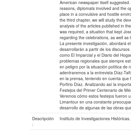
American newspaper itself suggested. I
reasons, diplomats involved and the opi
place in a convulsive and hostile envir
the third chapter, we will study the d
analysis of the articles published in t
was required, a situation that kept J
regarding the celebrations, as well a
La presente investigación, abordará e
desarrollarán a partir de los discurso
como El Imparcial y el Diario del Hoga
problemas regionales que siempre est
en peligro por la situación política d
adentraremos a la entrevista Díaz-Taft
en la prensa, teniendo en cuenta que 
Porfirio Díaz. Analizando así la import
Festejos del Primer Centenario de Méxi
Veremos cómo estos festejos fueron un 
Limantour en una constante preocupaci
desarrollo de algunas de las obras qu
Descripción
Instituto de Investigaciones Históricas
: