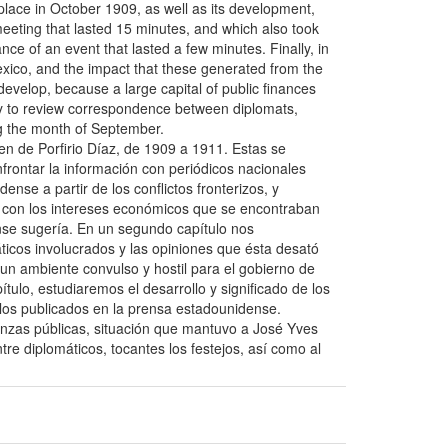
 place in October 1909, as well as its development,
 meeting that lasted 15 minutes, and which also took
ce of an event that lasted a few minutes. Finally, in
exico, and the impact that these generated from the
 develop, because a large capital of public finances
ity to review correspondence between diplomats,
ng the month of September.
en de Porfirio Díaz, de 1909 a 1911. Estas se
nfrontar la información con periódicos nacionales
nse a partir de los conflictos fronterizos, y
r con los intereses económicos que se encontraban
dense sugería. En un segundo capítulo nos
ticos involucrados y las opiniones que ésta desató
un ambiente convulso y hostil para el gobierno de
tulo, estudiaremos el desarrollo y significado de los
culos publicados en la prensa estadounidense.
nanzas públicas, situación que mantuvo a José Yves
e diplomáticos, tocantes los festejos, así como al