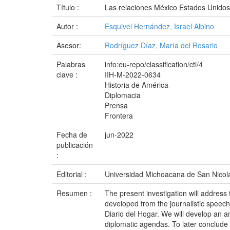
Título :
Las relaciones México Estados Unidos 
Autor :
Esquivel Hernández, Israel Albino
Asesor:
Rodríguez Díaz, María del Rosario
Palabras
info:eu-repo/classification/cti/4
clave :
IIH-M-2022-0634
Historia de América
Diplomacia
Prensa
Frontera
Fecha de
jun-2022
publicación
:
Editorial :
Universidad Michoacana de San Nicol
Resumen :
The present investigation will address 
developed from the journalistic speec
Diario del Hogar. We will develop an 
diplomatic agendas. To later conclude w