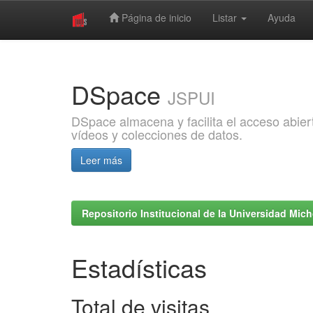
Página de inicio
Listar
Ayuda
Skip
navigation
DSpace
JSPUI
DSpace almacena y facilita el acceso abiert
vídeos y colecciones de datos.
Leer más
Repositorio Institucional de la Universidad Mi
Estadísticas
Total de visitas