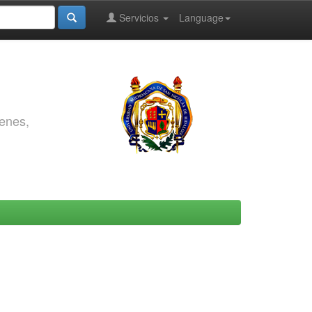
Servicios
Language
genes,