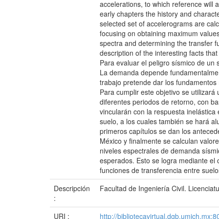
accelerations, to which reference will
early chapters the history and characte
selected set of accelerograms are cal
focusing on obtaining maximum values o
spectra and determining the transfer f
description of the interesting facts th
Para evaluar el peligro sísmico de un 
La demanda depende fundamentalmente d
trabajo pretende dar los fundamentos 
Para cumplir este objetivo se utiliza
diferentes periodos de retorno, con b
vincularán con la respuesta inelástica
suelo, a los cuales también se hará alu
primeros capítulos se dan los anteced
México y finalmente se calculan valor
niveles espectrales de demanda sísmic
esperados. Esto se logra mediante el c
funciones de transferencia entre suelo
Descripción
Facultad de Ingeniería Civil. Licenciatu
:
URI :
http://bibliotecavirtual.dgb.umich.m