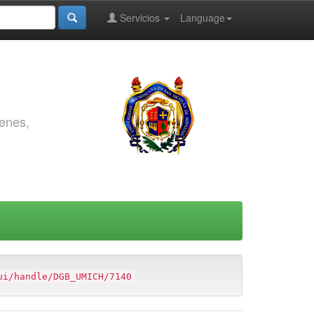
Servicios
Language
genes,
ui/handle/DGB_UMICH/7140