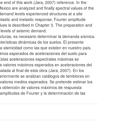
e end of this work (Jara, 2007) reference. In the
Mexico are analyzed and finally spectral values of the
demand levels experienced structures at a site
lastic and inelastic response, Fourier amplitude
alues is described in Chapter 3. The preparation and
e levels of seismic demand.
ructuras, es necesario determinar la demanda sísmica.
erísticas dinámicas de los suelos. El presente
a sismicidad como las que existen en nuestro país.
áximos esperados de aceleraciones del suelo para
 Estas aceleraciones espectrales máximas se
 Los valores máximos esperados en aceleraciones del
alada al final de esta obra (Jara, 2007). En los
teriormente se analizan catálogos de temblores en
 valores medios esperados. Se pretende estimar los
la obtención de valores máximos de respuesta
 amplitudes de Fourier y la determinación de las