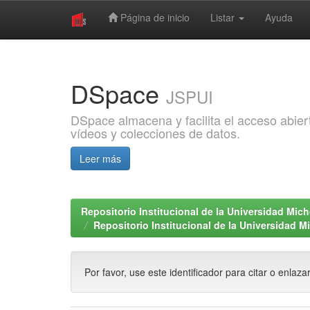
Página de inicio
Listar
Ayuda
Skip
navigation
DSpace
JSPUI
DSpace almacena y facilita el acceso abiert
vídeos y colecciones de datos.
Leer más
Repositorio Institucional de la Universidad Mi
Repositorio Institucional de la Universidad 
Por favor, use este identificador para citar o enlaza