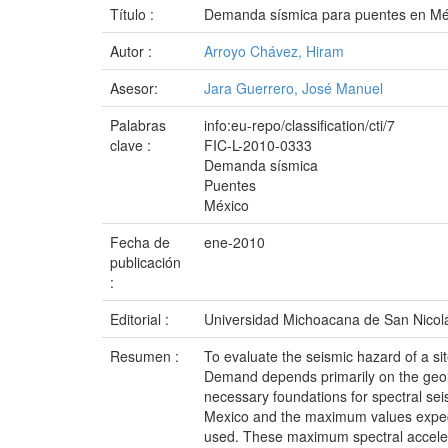
Título :
Demanda sísmica para puentes en Mé
Autor :
Arroyo Chávez, Hiram
Asesor:
Jara Guerrero, José Manuel
Palabras
info:eu-repo/classification/cti/7
clave :
FIC-L-2010-0333
Demanda sísmica
Puentes
México
Fecha de
ene-2010
publicación
:
Editorial :
Universidad Michoacana de San Nicol
Resumen :
To evaluate the seismic hazard of a sit
Demand depends primarily on the geology
necessary foundations for spectral sei
Mexico and the maximum values expecte
used. These maximum spectral accelera