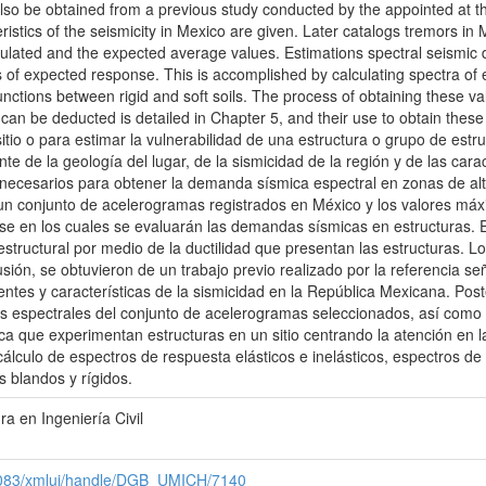
 also be obtained from a previous study conducted by the appointed at th
ristics of the seismicity in Mexico are given. Later catalogs tremors in 
culated and the expected average values. Estimations spectral seismic 
f expected response. This is accomplished by calculating spectra of e
unctions between rigid and soft soils. The process of obtaining these v
at can be deducted is detailed in Chapter 5, and their use to obtain thes
sitio o para estimar la vulnerabilidad de una estructura o grupo de est
e la geología del lugar, de la sismicidad de la región y de las caract
necesarios para obtener la demanda sísmica espectral en zonas de alt
rá un conjunto de acelerogramas registrados en México y los valores m
ase en los cuales se evaluarán las demandas sísmicas en estructuras.
 estructural por medio de la ductilidad que presentan las estructuras.
sión, se obtuvieron de un trabajo previo realizado por la referencia señ
entes y características de la sismicidad en la República Mexicana. Pos
es espectrales del conjunto de acelerogramas seleccionados, así como
a que experimentan estructuras en un sitio centrando la atención en 
álculo de espectros de respuesta elásticos e inelásticos, espectros de
s blandos y rígidos.
ra en Ingeniería Civil
x:8083/xmlui/handle/DGB_UMICH/7140